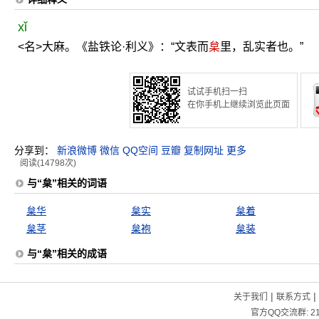
xǐ
<名>大麻。《盐铁论·利义》：“文表而
枲
里，乱实者也。”
试试手机扫一扫
在你手机上继续浏览此页面
分享到：
新浪微博
微信
QQ空间
豆瓣
复制网址
更多
阅读(14798次)
与“枲”相关的词语
枲华
枲实
枲着
枲茎
枲袍
枲装
与“枲”相关的成语
|
|
关于我们
联系方式
官方QQ交流群:
2