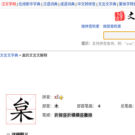
汉文学网
|
在线新华字典
|
汉语词典
|
成语词典
|
中文转拼音
|
文言文字典
|
繁体字转
按拼音检索
按部首检索
提示：
支持拼音查询，例：“wen”;
文言文字典
>
枲的文言文解释
xĭ
拼音：
部首：
木
部首笔画：
4
总笔画
笔顺：
折捺竖折横横竖撇捺
详细释义