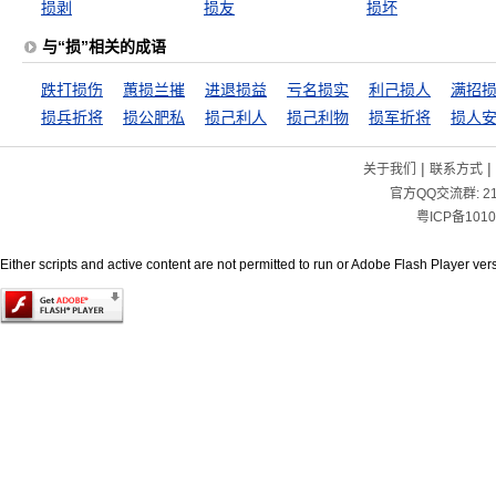
损剥
损友
损坏
与“损”相关的成语
跌打损伤
蕙损兰摧
进退损益
亏名损实
利己损人
损兵折将
损公肥私
损己利人
损己利物
损军折将
损人
|
|
关于我们
联系方式
官方QQ交流群:
2
粤ICP备1010
Either scripts and active content are not permitted to run or Adobe Flash Player versi