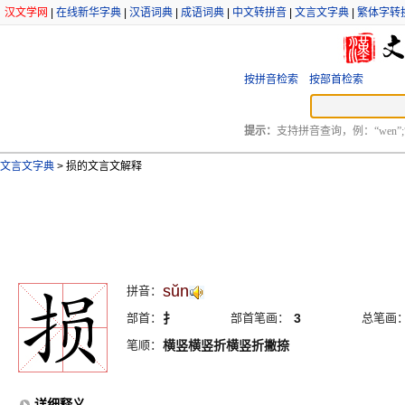
汉文学网
|
在线新华字典
|
汉语词典
|
成语词典
|
中文转拼音
|
文言文字典
|
繁体字转
按拼音检索
按部首检索
提示：
支持拼音查询，例：“wen”;
文言文字典
>
损的文言文解释
sŭn
拼音：
部首：
扌
部首笔画：
3
总笔画
笔顺：
横竖横竖折横竖折撇捺
详细释义