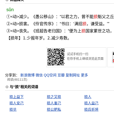
sǔn
①<动>减少。《愚公移山》：“以君之力，曾不能
损
魁父之丘
②<动>损害。《伶官传序》：“书曰：‘满招
损
，谦受益。’”
③<动>丧失。《班超告老归国》：“便为上
损
国家累世之功，
【损年】⒈少报年岁。⒉减少寿数。
试试手机扫一扫
在你手机上继续浏览此页面
分享到：
新浪微博
微信
QQ空间
豆瓣
复制网址
更多
阅读(48111次)
与“损”相关的词语
损上益下
损之又损
损人
损人安己
损人害己
损人益己
损兑
损公肥私
损兵折将