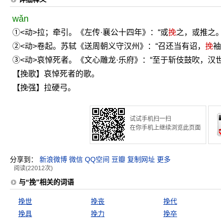
wǎn
①<动>拉；牵引。《左传·襄公十四年》：“或
挽
之，或推之。
②<动>卷起。苏轼《送周朝义守汉州》：“召还当有诏，
挽
袖
③<动>哀悼死者。《文心雕龙·乐府》：“至于斩伎鼓吹，汉
【挽歌】哀悼死者的歌。
【挽强】拉硬弓。
试试手机扫一扫
在你手机上继续浏览此页面
分享到：
新浪微博
微信
QQ空间
豆瓣
复制网址
更多
阅读(22012次)
与“挽”相关的词语
挽世
挽丧
挽代
挽具
挽力
挽卒