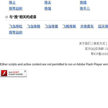
挽士
挽夫
挽幛
挽弩自射
挽强
挽手儿
与“挽”相关的成语
飞刍挽粒
飞刍挽粮
飞刍挽粟
飞粮挽秣
共挽鹿车
回天
挽弩自射
|
|
关于我们
联系方式
官方QQ交流群:
2
粤ICP备1010
Either scripts and active content are not permitted to run or Adobe Flash Player versi