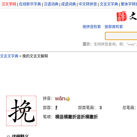
汉文学网
|
在线新华字典
|
汉语词典
|
成语词典
|
中文转拼音
|
文言文字典
|
繁体字转
按拼音检索
按部首检索
提示：
支持拼音查询，例：“wen”;
文言文字典
>
挽的文言文解释
wăn
拼音：
部首：
扌
部首笔画：
3
总笔画
笔顺：
横竖横撇折竖折横撇折
详细释义