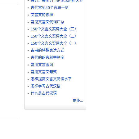
兼词、兼类词与词类活用的区分
古代常见40个官职一览
文言文的修辞
常见文言文代词汇总
150个文言文实词大全（三）
150个文言文实词大全（二）
150个文言文实词大全（一）
古书的特殊表达方式
古代的职官科举制度
常用文言虚词
常用文言文句式
怎样提高文言文阅读水平
怎样学习古代汉语
什么是古代汉语
更多...