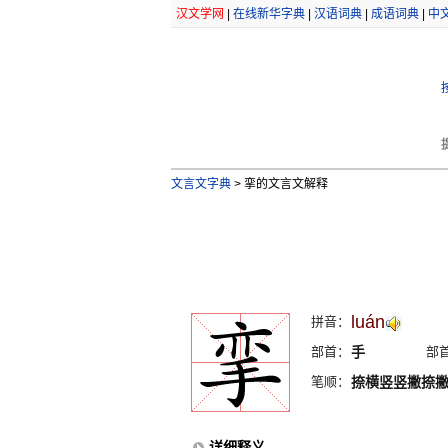
汉文学网
|
在线新华字典
|
汉语词典
|
成语词典
|
中
文言文字典
>
挛的文言文解释
luán
拼音：
部首：
手
部
笔顺：
捺横竖竖撇捺
详细释义