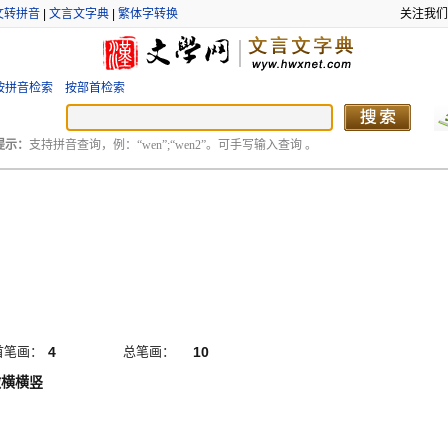
文转拼音
|
文言文字典
|
繁体字转换
关注我们
按拼音检索
按部首检索
提示：
支持拼音查询，例：“wen”;“wen2”。可手写输入查询 。
首笔画：
4
总笔画：
10
撇横横竖