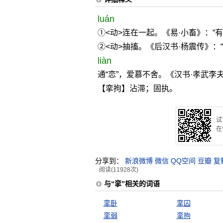
luán
①<动>连在一起。《易·小畜》：“
②<动>抽搐。《后汉书·杨震传》：
liàn
通“恋”，爱慕不舍。《汉书·孝武李
【挛拘】沾滞；固执。
试
在
分享到：
新浪微博
微信
QQ空间
豆瓣
复
阅读(11928次)
与“挛”相关的词语
挛卧
挛囚
挛弱
挛拘