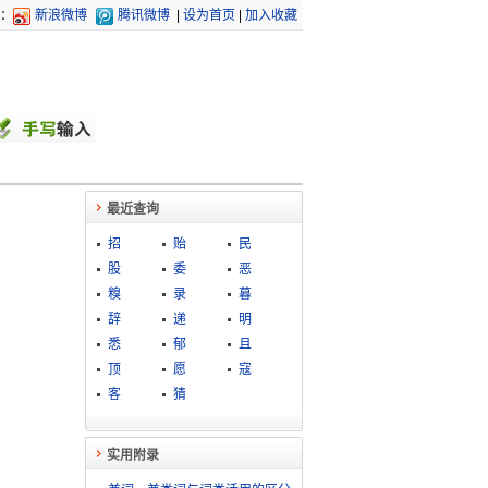
：
新浪微博
腾讯微博
|
设为首页
|
加入收藏
最近查询
招
贻
民
股
委
恶
糗
录
暮
辞
递
明
悉
郁
且
顶
愿
寇
客
猜
实用附录