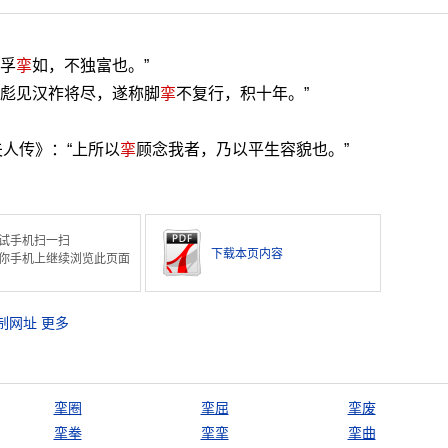
有孚
挛
如，不独富也。”
“彪见汉祚将尽，遂称脚
挛
不复行，积十年。”
夫人传》：“上所以
挛
顾念我者，乃以平生容貌也。”
试手机扫一扫
下载本页内容
你手机上继续浏览此页面
制网址
更多
挛圈
挛屈
挛废
挛拳
挛挛
挛曲