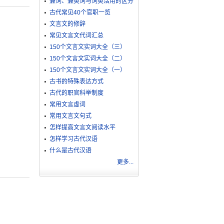
兼词、兼类词与词类活用的区分
古代常见40个官职一览
文言文的修辞
常见文言文代词汇总
150个文言文实词大全（三）
150个文言文实词大全（二）
150个文言文实词大全（一）
古书的特殊表达方式
古代的职官科举制度
常用文言虚词
常用文言文句式
怎样提高文言文阅读水平
怎样学习古代汉语
什么是古代汉语
更多...