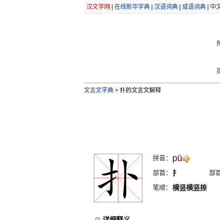
汉文学网
|
在线新华字典
|
汉语词典
|
成语词典
|
中
文言文字典
>
扑的文言文解释
pū
拼音：
部首：
扌
部
笔顺：
横竖横竖捺
详细释义