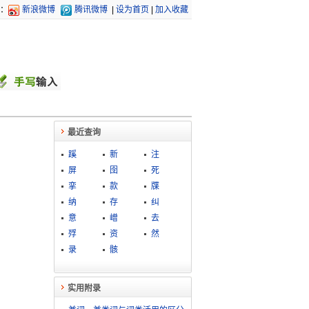
：
新浪微博
腾讯微博
|
设为首页
|
加入收藏
最近查询
蹊
新
注
屏
囹
死
挛
款
牒
纳
存
纠
意
嶒
去
殍
资
然
录
骸
实用附录