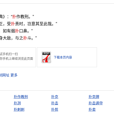
典》：“
扑
作教刑。”
正，受
扑
责时，岂意其至此哉。”
，如有烟
扑
口鼻。”
投身大敌，与之
扑
斗。”
试手机扫一扫
下载本页内容
你手机上继续浏览此页面
制网址
更多
扑作教刑
扑克
扑克牌
扑冽
扑击
扑击遏夺
扑剌剌
扑剪
扑卖