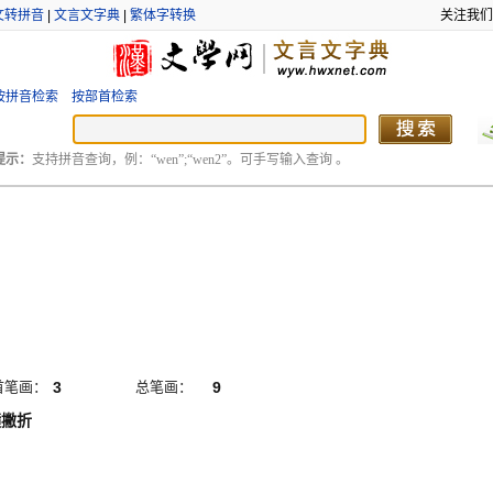
文转拼音
|
文言文字典
|
繁体字转换
关注我们
按拼音检索
按部首检索
提示：
支持拼音查询，例：“wen”;“wen2”。可手写输入查询 。
首笔画：
3
总笔画：
9
横撇折