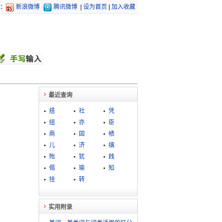
：
新浪微博
腾讯微博
|
设为首页
|
加入收藏
最近查询
搭
社
凭
组
亦
臣
商
固
帻
儿
济
缡
殆
犹
践
偈
瑜
知
挂
转
实用附录