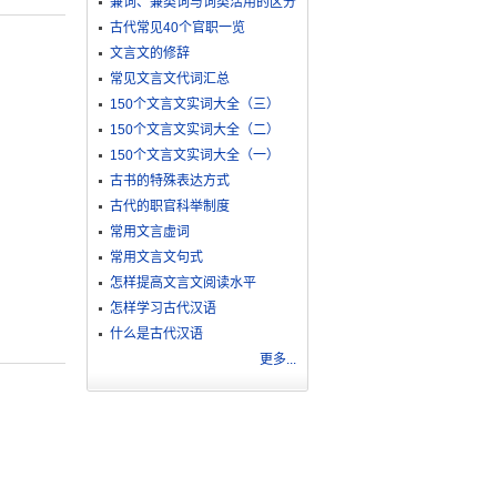
兼词、兼类词与词类活用的区分
古代常见40个官职一览
文言文的修辞
常见文言文代词汇总
150个文言文实词大全（三）
150个文言文实词大全（二）
150个文言文实词大全（一）
古书的特殊表达方式
古代的职官科举制度
常用文言虚词
常用文言文句式
怎样提高文言文阅读水平
怎样学习古代汉语
什么是古代汉语
更多...