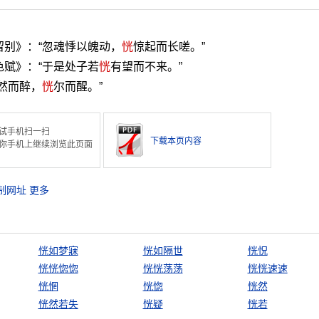
留别》：“忽魂悸以魄动，
恍
惊起而长嗟。”
色赋》：“于是处子若
恍
有望而不来。”
然而醉，
恍
尔而醒。”
试手机扫一扫
下载本页内容
你手机上继续浏览此页面
制网址
更多
恍如梦寐
恍如隔世
恍怳
恍恍惚惚
恍恍荡荡
恍恍速速
恍惘
恍惚
恍然
恍然若失
恍疑
恍若