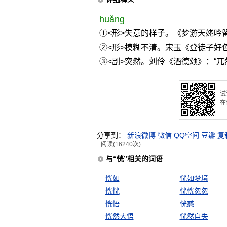
huǎng
①<形>失意的样子。《梦游天姥吟
②<形>模糊不清。宋玉《登徒子好
③<副>突然。刘伶《酒德颂》：“兀
试
在
分享到：
新浪微博
微信
QQ空间
豆瓣
复
阅读(16240次)
与“恍”相关的词语
恍如
恍如梦境
恍恍
恍恍忽忽
恍悟
恍惑
恍然大悟
恍然自失