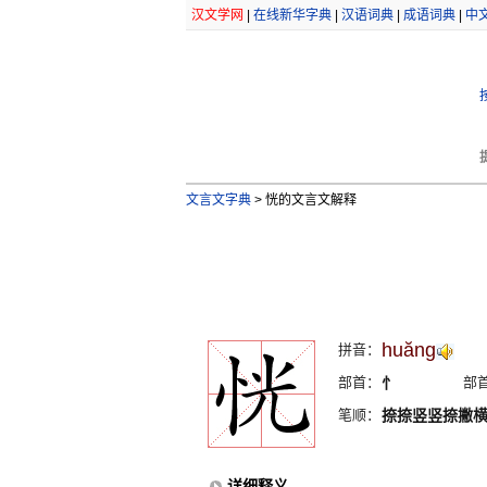
汉文学网
|
在线新华字典
|
汉语词典
|
成语词典
|
中
文言文字典
>
恍的文言文解释
huăng
拼音：
部首：
忄
部
笔顺：
捺捺竖竖捺撇
详细释义