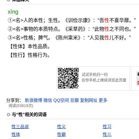
xìng
①<名>人的本性；生性。《训俭示康》：“吾
性
不喜华靡。”
②<名>事物的本质特点。《采草药》：“此物
性
之不同也。”
③<名>性格；脾气。《陈州粜米》：“人见我
性
儿不好。”
【性体】本性品质。
【性行】性格行为。
试试手机扫一扫
在你手机上继续浏览此页面
分享到：
新浪微博
微信
QQ空间
豆瓣
复制网址
更多
阅读(53819次)
与“性”相关的词语
性三品说
性义
性习
性体
性僻
性儿