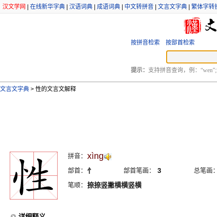
汉文学网
|
在线新华字典
|
汉语词典
|
成语词典
|
中文转拼音
|
文言文字典
|
繁体字转
按拼音检索
按部首检索
提示：
支持拼音查询，例：“wen”;
文言文字典
>
性的文言文解释
xìng
拼音：
部首：
忄
部首笔画：
3
总笔画
笔顺：
捺捺竖撇横横竖横
详细释义