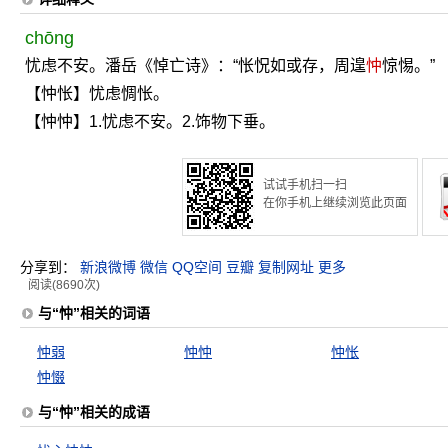
chōng
忧虑不安。潘岳《悼亡诗》：“怅怳如或存，周遑
忡
惊惕。”
【忡怅】忧虑惆怅。
【忡忡】1.忧虑不安。2.饰物下垂。
试试手机扫一扫
在你手机上继续浏览此页面
分享到：
新浪微博
微信
QQ空间
豆瓣
复制网址
更多
阅读(8690次)
与“忡”相关的词语
忡弱
忡忡
忡怅
忡惙
与“忡”相关的成语