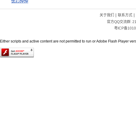
忧心忡忡
|
|
关于我们
联系方式
官方QQ交流群:
2
粤ICP备1010
Either scripts and active content are not permitted to run or Adobe Flash Player versi