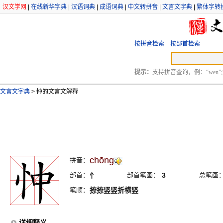
汉文学网
|
在线新华字典
|
汉语词典
|
成语词典
|
中文转拼音
|
文言文字典
|
繁体字转
按拼音检索
按部首检索
提示：
支持拼音查询，例：“wen”;
文言文字典
>
忡的文言文解释
chōng
拼音：
部首：
忄
部首笔画：
3
总笔画
笔顺：
捺捺竖竖折横竖
详细释义