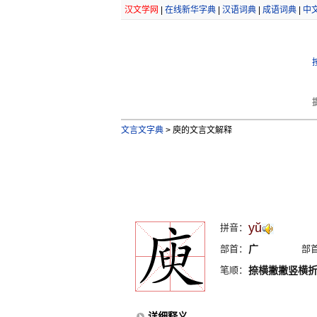
汉文学网
|
在线新华字典
|
汉语词典
|
成语词典
|
中
文言文字典
>
庾的文言文解释
yŭ
拼音：
部首：
广
部
笔顺：
捺横撇撇竖横
详细释义