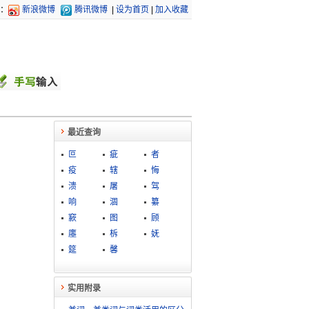
：
新浪微博
腾讯微博
|
设为首页
|
加入收藏
最近查询
叵
疵
者
疫
辖
悔
溃
屠
驾
响
涸
纂
窾
图
顾
廛
柝
妩
筵
馨
实用附录