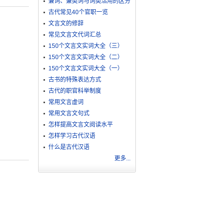
兼词、兼类词与词类活用的区分
古代常见40个官职一览
文言文的修辞
常见文言文代词汇总
150个文言文实词大全（三）
150个文言文实词大全（二）
150个文言文实词大全（一）
古书的特殊表达方式
古代的职官科举制度
常用文言虚词
常用文言文句式
怎样提高文言文阅读水平
怎样学习古代汉语
什么是古代汉语
更多...