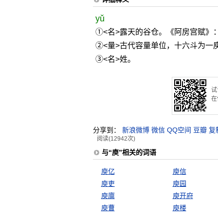
yǔ
①<名>露天的谷仓。《阿房宫赋》
②<量>古代容量单位，十六斗为一
③<名>姓。
试
在
分享到：
新浪微博
微信
QQ空间
豆瓣
复
阅读(12942次)
与“庾”相关的词语
庾亿
庾信
庾吏
庾园
庾廪
庾开府
庾曹
庾楼