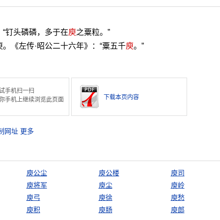
：“钉头磷磷，多于在
庾
之粟粒。”
庾。《左传·昭公二十六年》：“粟五千
庾
。”
试手机扫一扫
下载本页内容
你手机上继续浏览此页面
制网址
更多
庾公尘
庾公楼
庾司
庾将军
庾尘
庾岭
庾弓
庾徐
庾愁
庾积
庾肠
庾郎