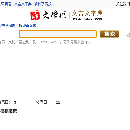
文转拼音
|
文言文字典
|
繁体字转换
关注我们
按拼音检索
按部首检索
提示：
支持拼音查询，例：“wen”;“wen2”。可手写输入查询 。
首笔画：
3
总笔画：
11
折横横撇捺