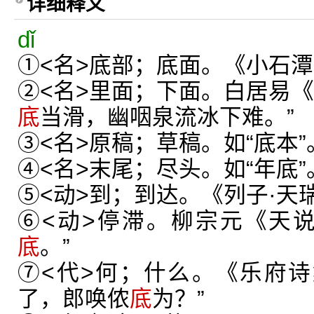
详细释义
dǐ
①<名>底部；底面。《小石潭
②<名>里面；下面。白居易《
底
当滑，幽咽泉流冰下难。”
③<名>原稿；草稿。如“底本”
④<名>末尾；尽头。如“年底”
⑤<动>到；到达。《列子·天
⑥<动>停滞。柳宗元《天
底
。”
⑦<代>何；什么。《乐府诗
了，郎唤侬
底
为？”