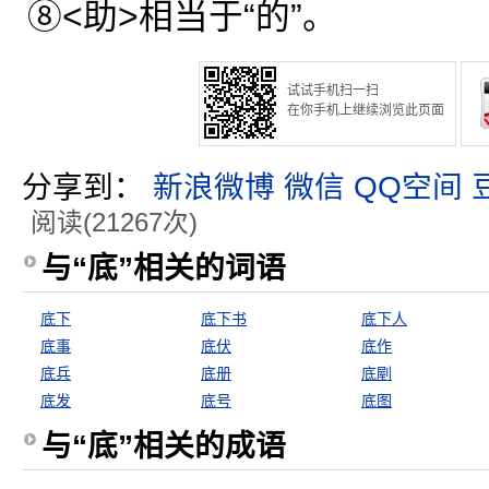
⑧<助>相当于“的”。
试试手机扫一扫
在你手机上继续浏览此页面
分享到：
新浪微博
微信
QQ空间
阅读(21267次)
与“底”相关的词语
底下
底下书
底下人
底事
底伏
底作
底兵
底册
底剭
底发
底号
底图
与“底”相关的成语