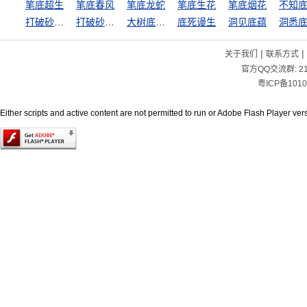
笔底超生
笔底春风
笔底龙蛇
笔底生花
笔底烟花
不知
打破砂锅问到底
打破砂锅璺到底
大树底下好乘凉
底死谩生
洞见底蕴
洞悉
|
|
关于我们
联系方式
官方QQ交流群:
2
粤ICP备1010
Either scripts and active content are not permitted to run or Adobe Flash Player versi