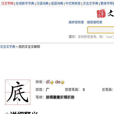
汉文学网
|
在线新华字典
|
汉语词典
|
成语词典
|
中文转拼音
|
文言文字典
|
繁体字转
按拼音检索
按部首检索
提示：
支持拼音查询，例：“wen”;
文言文字典
>
底的文言文解释
dĭ
de
拼音：
部首：
广
部首笔画：
3
总笔画
笔顺：
捺横撇撇折横折捺