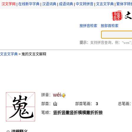
汉文学网
|
在线新华字典
|
汉语词典
|
成语词典
|
中文转拼音
|
文言文字典
|
繁体字转
按拼音检索
按部首检索
提示：
支持拼音查询，例：“wen”;
文言文字典
>
嵬的文言文解释
wéi
拼音：
部首：
山
部首笔画：
3
总笔画
笔顺：
竖折竖撇竖折横横撇折折捺
详细释义