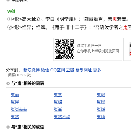
wéi
①<形>高大耸立。李白《明堂赋》：“巃嵷颓沓，若
嵬
若嶪。
②<形>怪异；怪诞。《荀子·非十二子》：“吾语汝学者之
嵬
试试手机扫一扫
在你手机上继续浏览此页面
分享到：
新浪微博
微信
QQ空间
豆瓣
复制网址
更多
阅读(10589次)
与“嵬”相关的词语
嵬丽
嵬岌
嵬峨
嵬崖
嵬崛
嵬崫
嵬嵬赫赫
嵬嶪
嵬嶷
嵬然
嵬然不动
嵬琐
与“嵬”相关的成语