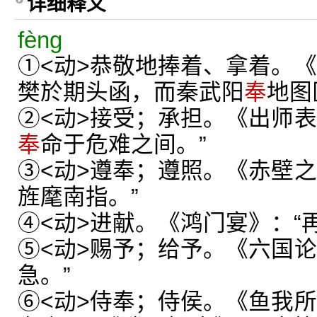
详细释义
fèng
①<动>恭敬地捧着、拿着。《
樊於期头函，而秦武阳
奉
地图
②<动>接受；承担。《出师表
奉
命于危难之间。”
③<动>遵奉；遵照。《赤壁之
旌麾南指。”
④<动>进献。《鸿门宴》：“
⑤<动>赐予；给予。《六国论
急。”
⑥<动>侍奉；侍侯。《鱼我所