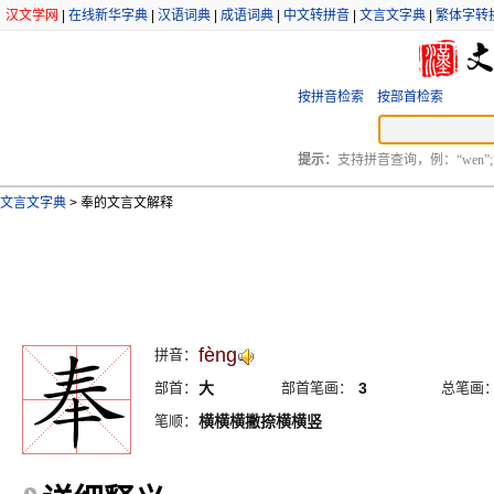
汉文学网
|
在线新华字典
|
汉语词典
|
成语词典
|
中文转拼音
|
文言文字典
|
繁体字转
按拼音检索
按部首检索
提示：
支持拼音查询，例：“wen”;
文言文字典
>
奉的文言文解释
fèng
拼音：
部首：
大
部首笔画：
3
总笔画
笔顺：
横横横撇捺横横竖