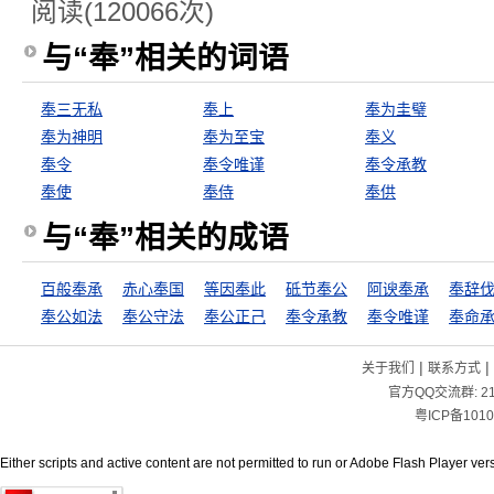
阅读(120066次)
与“奉”相关的词语
奉三无私
奉上
奉为圭璧
奉为神明
奉为至宝
奉义
奉令
奉令唯谨
奉令承教
奉使
奉侍
奉供
与“奉”相关的成语
百般奉承
赤心奉国
等因奉此
砥节奉公
阿谀奉承
奉辞
奉公如法
奉公守法
奉公正己
奉令承教
奉令唯谨
奉命
|
|
关于我们
联系方式
官方QQ交流群:
2
粤ICP备1010
Either scripts and active content are not permitted to run or Adobe Flash Player versi