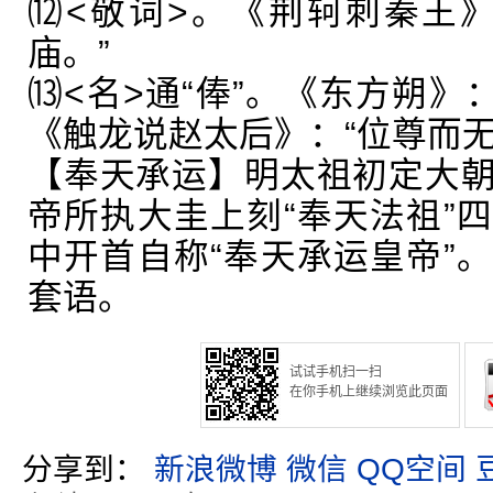
⑿<敬词>。《荆轲刺秦王》
庙。”
⒀<名>通“俸”。《东方朔》：
《触龙说赵太后》：“位尊而
【奉天承运】明太祖初定大
帝所执大圭上刻“奉天法祖”
中开首自称“奉天承运皇帝”
套语。
试试手机扫一扫
在你手机上继续浏览此页面
分享到：
新浪微博
微信
QQ空间