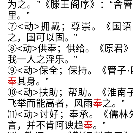
为之。”《滕王阁序》：“舍
里。”
⑦<动>拥戴；尊崇。《国语
之，国可以固。”
⑧<动>供奉；供给。《原君》
我一人之淫乐。”
⑨<动>保全；保持。《管子·
奉
其身。”
⑩<动>扶助；帮助。《淮南子
飞举而能高者，风雨
奉
之。”
⑾<动>讨好；奉承。《儒林
言，并不肯阿谀趋
奉
。”