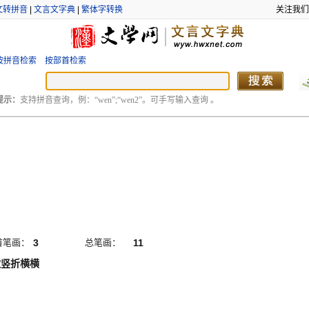
文转拼音
|
文言文字典
|
繁体字转换
关注我们
按拼音检索
按部首检索
提示：
支持拼音查询，例：“wen”;“wen2”。可手写输入查询 。
首笔画：
3
总笔画：
11
撇竖折横横