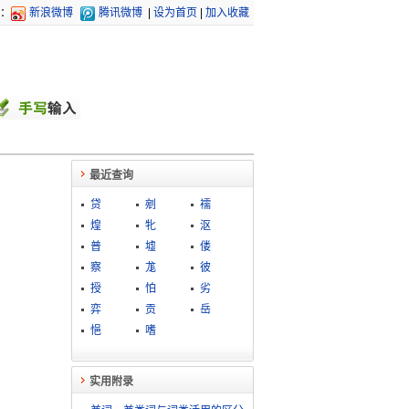
：
新浪微博
腾讯微博
|
设为首页
|
加入收藏
最近查询
贷
剜
襦
煌
牝
沤
普
墟
偻
察
尨
彼
授
怕
劣
弈
贡
岳
悒
嗜
实用附录