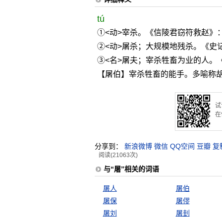
tú
①<动>宰杀。《信陵君窃符救赵》
②<动>屠杀；大规模地残杀。《史记
③<名>屠夫；宰杀牲畜为业的人。
【屠伯】宰杀牲畜的能手。多喻称
试
在
分享到：
新浪微博
微信
QQ空间
豆瓣
复
阅读(21063次)
与“屠”相关的词语
屠人
屠伯
屠保
屠僇
屠刘
屠刲