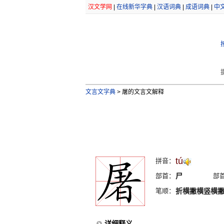
汉文学网
|
在线新华字典
|
汉语词典
|
成语词典
|
中
文言文字典
>
屠的文言文解释
tú
拼音：
部首：
尸
部
笔顺：
折横撇横竖横
详细释义