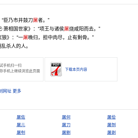
：“臣乃市井鼓刀
屠
者。”
·萧相国世家》：“项王与诸侯
屠
烧咸阳而去。”
《狼》：“一
屠
晚归，担中肉尽，止有剩骨。”
胡乱杀人的人。
试手机扫一扫
下载本页内容
你手机上继续浏览此页面
制网址
更多
屠佐
屠何
屠侩
屠儿
屠刀
屠刎
屠刳
屠剔
屠剥