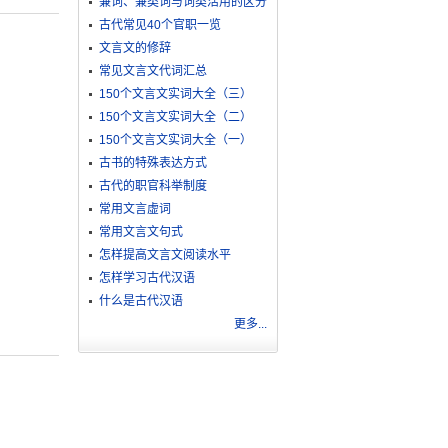
兼词、兼类词与词类活用的区分
古代常见40个官职一览
文言文的修辞
常见文言文代词汇总
150个文言文实词大全（三）
150个文言文实词大全（二）
150个文言文实词大全（一）
古书的特殊表达方式
古代的职官科举制度
常用文言虚词
常用文言文句式
怎样提高文言文阅读水平
怎样学习古代汉语
什么是古代汉语
更多...