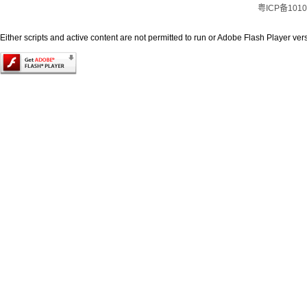
粤ICP备1010
Either scripts and active content are not permitted to run or Adobe Flash Player versi