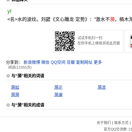
yī
<名>水的波纹。刘勰《文心雕龙·定势》：“激水不
漪
，槁木无
试试手机扫一扫
在你手机上继续浏览此页面
分享到：
新浪微博
微信
QQ空间
豆瓣
复制网址
更多
阅读(12355次)
与“漪”相关的词语
漪如
漪沦
漪流
漪漪
漪澜
与“漪”相关的成语
|
|
关于我们
联系方式
官方QQ交流群:
2