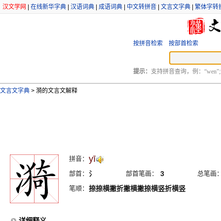
汉文学网
|
在线新华字典
|
汉语词典
|
成语词典
|
中文转拼音
|
文言文字典
|
繁体字转
按拼音检索
按部首检索
提示：
支持拼音查询，例：“wen”;
文言文字典
>
漪的文言文解释
yī
拼音：
部首：
氵
部首笔画：
3
总笔画
笔顺：
捺捺横撇折撇横撇捺横竖折横竖
详细释义