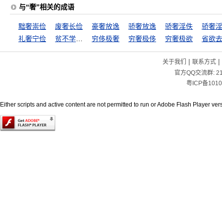
与“奢”相关的成语
黜奢崇俭
废奢长俭
豪奢放逸
骄奢放逸
骄奢淫佚
骄奢
礼奢宁俭
贫不学俭，富不学奢
穷侈极奢
穷奢极侈
穷奢极欲
省欲
|
|
关于我们
联系方式
官方QQ交流群:
2
粤ICP备1010
Either scripts and active content are not permitted to run or Adobe Flash Player versi