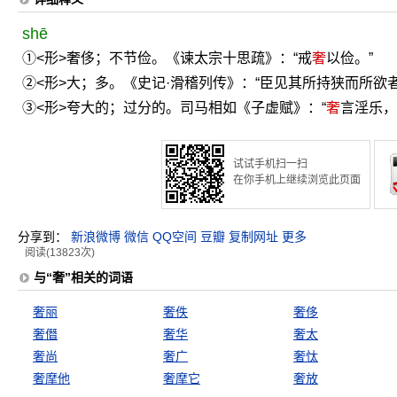
shē
①<形>奢侈；不节俭。《谏太宗十思疏》：“戒
奢
以俭。”
②<形>大；多。《史记·滑稽列传》：“臣见其所持狭而所欲
③<形>夸大的；过分的。司马相如《子虚赋》：“
奢
言淫乐，
试试手机扫一扫
在你手机上继续浏览此页面
分享到：
新浪微博
微信
QQ空间
豆瓣
复制网址
更多
阅读(13823次)
与“奢”相关的词语
奢丽
奢佚
奢侈
奢僭
奢华
奢太
奢尚
奢广
奢忲
奢摩他
奢摩它
奢放