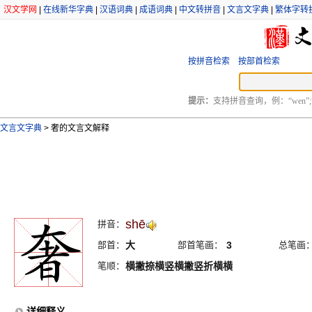
汉文学网
|
在线新华字典
|
汉语词典
|
成语词典
|
中文转拼音
|
文言文字典
|
繁体字转
按拼音检索
按部首检索
提示：
支持拼音查询，例：“wen”;
文言文字典
>
奢的文言文解释
shē
拼音：
部首：
大
部首笔画：
3
总笔画
笔顺：
横撇捺横竖横撇竖折横横
详细释义