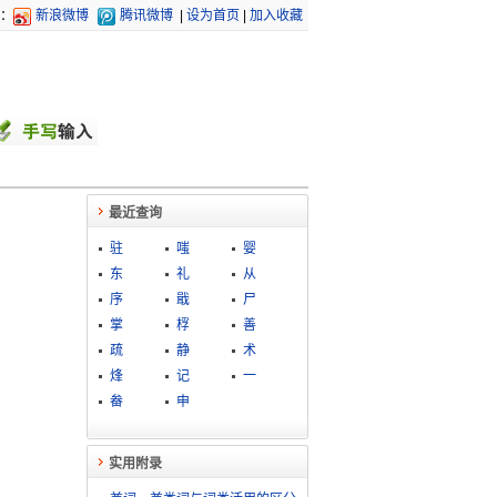
：
新浪微博
腾讯微博
|
设为首页
|
加入收藏
最近查询
驻
嗤
婴
东
礼
从
序
戢
尸
掌
桴
善
疏
静
术
烽
记
一
畚
申
实用附录