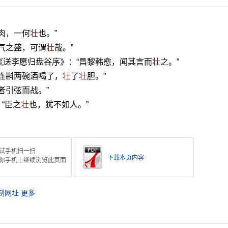
肉，一何
壮
也。”
意气之盛，可谓
壮
哉。”
《送李愿归盘谷序》：“昌黎韩愈，闻其言而
壮
之。”
得连斟两碗酒喝了，
壮
了
壮
胆。”
者引弦而战。”
“臣之
壮
也，犹不如人。”
试手机扫一扫
下载本页内容
你手机上继续浏览此页面
制网址
更多