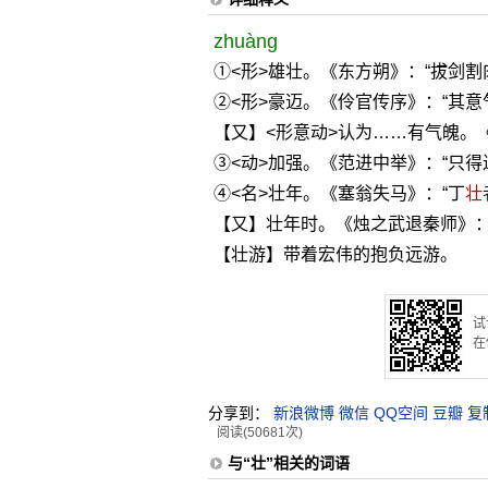
zhuàng
①<形>雄壮。《东方朔》：“拔剑割
②<形>豪迈。《伶官传序》：“其
【又】<形意动>认为……有气魄。
③<动>加强。《范进中举》：“只
④<名>壮年。《塞翁失马》：“丁
壮
【又】壮年时。《烛之武退秦师》：
【壮游】带着宏伟的抱负远游。
试
在
分享到：
新浪微博
微信
QQ空间
豆瓣
复
阅读(50681次)
与“壮”相关的词语