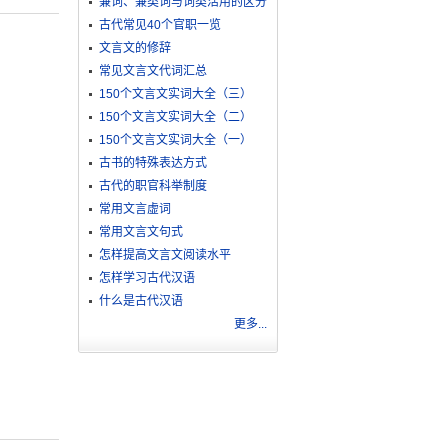
兼词、兼类词与词类活用的区分
古代常见40个官职一览
文言文的修辞
常见文言文代词汇总
150个文言文实词大全（三）
150个文言文实词大全（二）
150个文言文实词大全（一）
古书的特殊表达方式
古代的职官科举制度
常用文言虚词
常用文言文句式
怎样提高文言文阅读水平
怎样学习古代汉语
什么是古代汉语
更多...