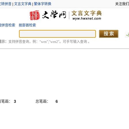
文转拼音
|
文言文字典
|
繁体字转换
关注我们
按拼音检索
按部首检索
提示：
支持拼音查询，例：“wen”;“wen2”。可手写输入查询 。
首笔画：
3
总笔画：
6