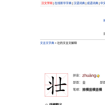
汉文学网
|
在线新华字典
|
汉语词典
|
成语词典
|
中
文言文字典
>
壮的文言文解释
zhuàng
拼音：
部首：
士
部
笔顺：
捺横竖横竖横
详细释义