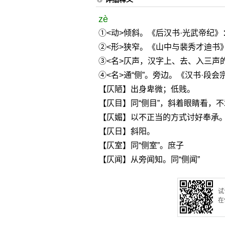
zè
①<动>倾斜。《后汉书·光武帝纪》
②<形>狭窄。《山中与裴秀才迪书
③<名>仄声，汉字上、去、入三声
④<名>通“侧”。旁边。《汉书·段会
【仄陋】出身卑微；低贱。
【仄目】同“侧目”，斜着眼睛看，
【仄媚】以不正当的方式讨好奉承。
【仄日】斜阳。
【仄室】同“侧室”。庶子
【仄闻】从旁闻知。同“侧闻”
试
在