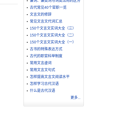
兼词、兼类词与词类活用的区分
古代常见40个官职一览
文言文的修辞
常见文言文代词汇总
150个文言文实词大全（三）
150个文言文实词大全（二）
150个文言文实词大全（一）
古书的特殊表达方式
古代的职官科举制度
常用文言虚词
常用文言文句式
怎样提高文言文阅读水平
怎样学习古代汉语
什么是古代汉语
更多...