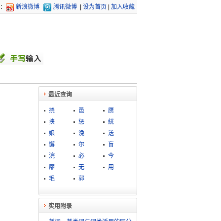
：
新浪微博
腾讯微博
|
设为首页
|
加入收藏
最近查询
挠
邑
赝
挟
惩
絖
娘
浼
送
懈
尔
盲
浣
必
今
靡
无
用
毛
郭
实用附录