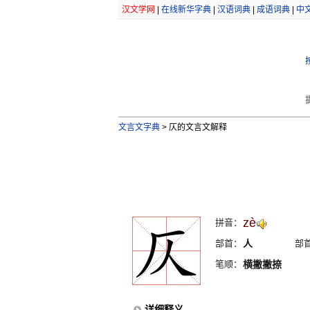
汉文学网
|
在线新华字典
|
汉语词典
|
成语词典
|
中
文言文字典
>
仄的文言文解释
zè
拼音：
部首：
人
部
笔顺：
横撇撇捺
详细释义