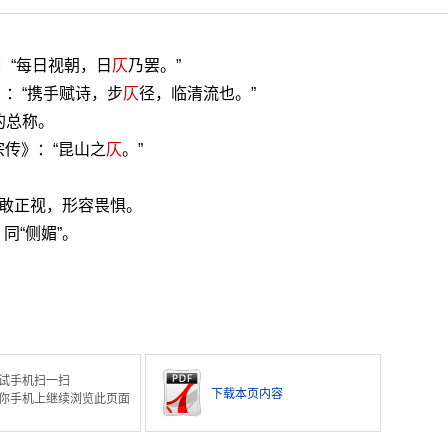
：“每日视朝，日
仄
乃罢。”
》：“携手赋诗，步
仄
径，临清流也。”
的总称。
宗传》：“昆山之
仄
。”
不敢正视，形容畏惧。
同“侧媚”。
试手机扫一扫
下载本页内容
你手机上继续浏览此页面