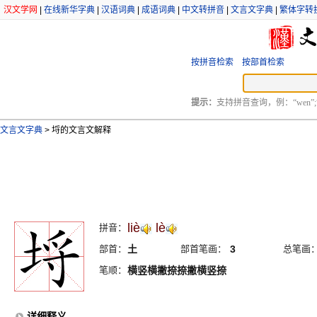
汉文学网
|
在线新华字典
|
汉语词典
|
成语词典
|
中文转拼音
|
文言文字典
|
繁体字转
按拼音检索
按部首检索
提示：
支持拼音查询，例：“wen”;
文言文字典
>
埒的文言文解释
liè
lè
拼音：
部首：
土
部首笔画：
3
总笔画
笔顺：
横竖横撇捺捺撇横竖捺
详细释义