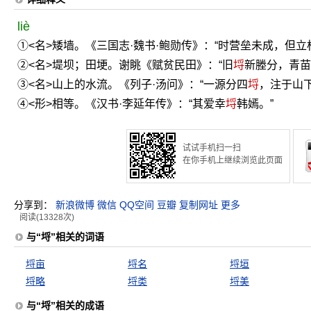
liè
①<名>矮墙。《三国志·魏书·鲍勋传》：“时营垒未成，但立
②<名>堤坝；田埂。谢眺《赋贫民田》：“旧
埒
新塍分，青苗
③<名>山上的水流。《列子·汤问》：“一源分四
埒
，注于山下
④<形>相等。《汉书·李延年传》：“其爱幸
埒
韩嫣。”
试试手机扫一扫
在你手机上继续浏览此页面
分享到：
新浪微博
微信
QQ空间
豆瓣
复制网址
更多
阅读(13328次)
与“埒”相关的词语
埒亩
埒名
埒垣
埒略
埒类
埒美
与“埒”相关的成语