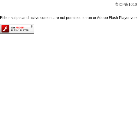
粤ICP备1010
Either scripts and active content are not permitted to run or Adobe Flash Player versi