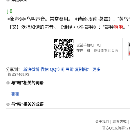
jiē
<象声词>鸟叫声音。常常叠用。《诗经·周南·葛覃》：“黄
【又】泛指和谐的声音。《诗经·小雅·鼓钟》：“鼓钟
喈
喈
。”
试试手机扫一扫
在你手机上继续浏览此页面
分享到：
新浪微博
微信
QQ空间
豆瓣
复制网址
更多
阅读(7469次)
与“喈”相关的词语
喈喈
与“喈”相关的成语
|
|
关于我们
联系方式
官方QQ交流群:
2