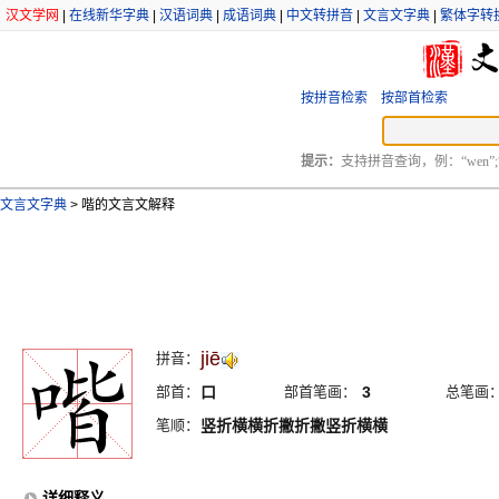
汉文学网
|
在线新华字典
|
汉语词典
|
成语词典
|
中文转拼音
|
文言文字典
|
繁体字转
按拼音检索
按部首检索
提示：
支持拼音查询，例：“wen”;
文言文字典
>
喈的文言文解释
jiē
拼音：
部首：
口
部首笔画：
3
总笔画
笔顺：
竖折横横折撇折撇竖折横横
详细释义