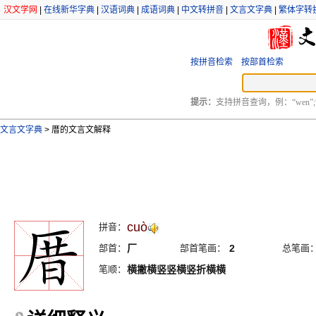
汉文学网
|
在线新华字典
|
汉语词典
|
成语词典
|
中文转拼音
|
文言文字典
|
繁体字转
按拼音检索
按部首检索
提示：
支持拼音查询，例：“wen”;
文言文字典
>
厝的文言文解释
cuò
拼音：
部首：
厂
部首笔画：
2
总笔画
笔顺：
横撇横竖竖横竖折横横