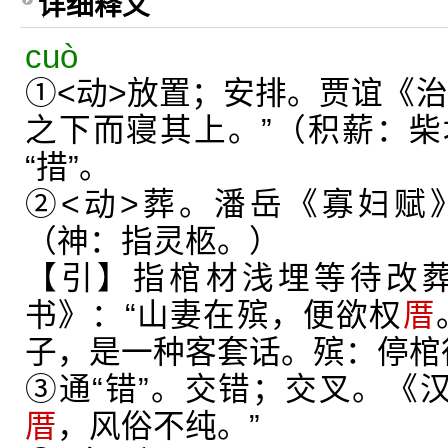
详细释义
cuò
①<动>放置；安排。贾谊《治
之下而寝其上。”（积薪：
“措”。
②<动>葬。潘岳《寡妇赋
（神：指灵柩。）
【引】指棺材浅埋等待改
书》：“山妻在殡，便欲权
厝
子，是一种客套话。殡：停棺
③通“错”。交错；交叉。《汉
厝
，风俗不纯。”