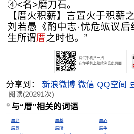
④<名>磨刀石。
【厝火积薪】言置火于积薪
刘若愚《酌中志·忧危竑议后
生所谓
厝
之时也。”
试试手机扫一扫
在你手机上继续浏览此页面
分享到：
新浪微博
微信
QQ空间
阅读(20291次)
与“厝”相关的词语
厝兆
厝基
厝心
厝意
厝所
厝手