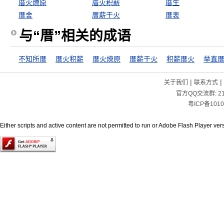
厝火燎原
厝火积薪
厝生
厝舍
厝薪于火
厝衷
与“厝”相关的成语
不知所厝
厝火积薪
厝火燎原
厝薪于火
积薪厝火
举直
|
|
关于我们
联系方式
官方QQ交流群:
2
粤ICP备1010
Either scripts and active content are not permitted to run or Adobe Flash Player versi