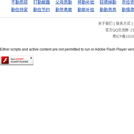
不勤而获
打勤献趣
父母恩勤
将勤补拙
较德焯勤
克俭
勤俭持家
勤俭节约
勤劳勇敢
勤能补拙
勤勤恳恳
勤慎
|
|
关于我们
联系方式
官方QQ交流群:
2
粤ICP备1010
Either scripts and active content are not permitted to run or Adobe Flash Player versi