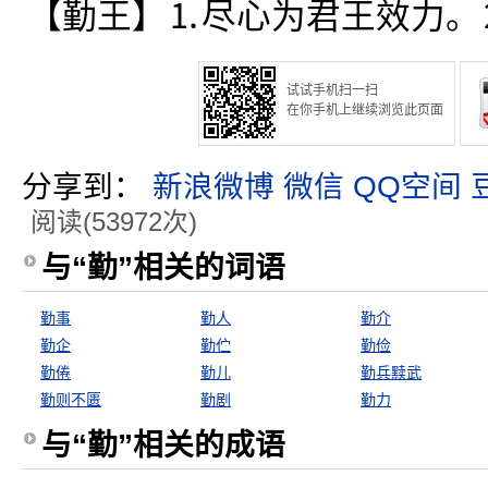
【勤王】⒈尽心为君王效力。
试试手机扫一扫
在你手机上继续浏览此页面
分享到：
新浪微博
微信
QQ空间
阅读(53972次)
与“勤”相关的词语
勤事
勤人
勤介
勤企
勤伫
勤俭
勤倦
勤儿
勤兵黩武
勤则不匮
勤剧
勤力
与“勤”相关的成语