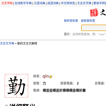
汉文学网
|
在线新华字典
|
汉语词典
|
成语词典
|
中文转拼音
|
文言文字典
|
繁体字转
按拼音检索
按部首检索
提示：
支持拼音查询，例：“wen”;
文言文字典
>
勤的文言文解释
qín
拼音：
部首：
力
部首笔画：
2
总笔画
笔顺：
横竖竖横竖折横横横竖横折撇