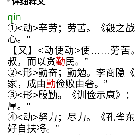
详细释义
qín
①<动>辛劳；劳苦。《殽之战
心。”
【又】<动使动>使……劳苦
叔，而以贪
勤
民。”
②<形>勤奋；勤勉。李商隐《
家，成由
勤
俭败由奢。”
③<形>殷勤。《训俭示康》：
厚。”
④<动>努力；尽力。《孔雀东
好自扶将。”