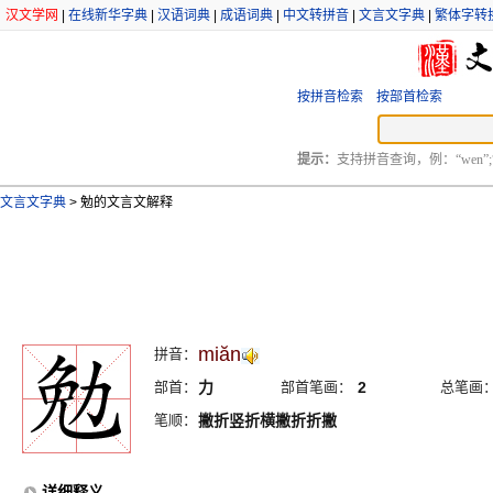
汉文学网
|
在线新华字典
|
汉语词典
|
成语词典
|
中文转拼音
|
文言文字典
|
繁体字转
按拼音检索
按部首检索
提示：
支持拼音查询，例：“wen”;
文言文字典
>
勉的文言文解释
miăn
拼音：
部首：
力
部首笔画：
2
总笔画
笔顺：
撇折竖折横撇折折撇
详细释义