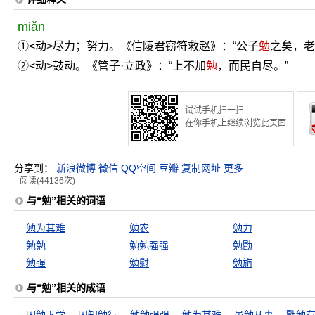
miǎn
①<动>尽力；努力。《信陵君窃符救赵》：“公子
勉
之矣，老
②<动>鼓动。《管子·立政》：“上不加
勉
，而民自尽。”
试试手机扫一扫
在你手机上继续浏览此页面
分享到：
新浪微博
微信
QQ空间
豆瓣
复制网址
更多
阅读(44136次)
与“勉”相关的词语
勉为其难
勉农
勉力
勉勉
勉勉强强
勉勖
勉强
勉慰
勉旃
与“勉”相关的成语