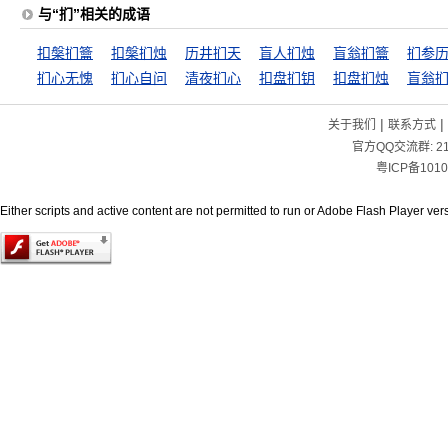
与“扪”相关的成语
扣槃扪籥
扣槃扪烛
历井扪天
盲人扪烛
盲翁扪籥
扪参
扪心无愧
扪心自问
清夜扪心
扣盘扪钥
扣盘扪烛
盲翁
|
|
关于我们
联系方式
官方QQ交流群:
2
粤ICP备1010
Either scripts and active content are not permitted to run or Adobe Flash Player versi