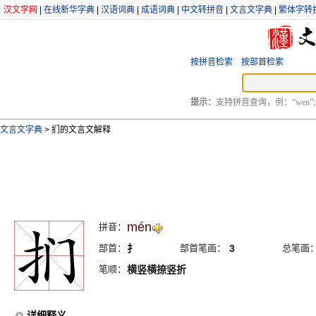
汉文学网
|
在线新华字典
|
汉语词典
|
成语词典
|
中文转拼音
|
文言文字典
|
繁体字转
按拼音检索
按部首检索
提示：
支持拼音查询，例：“wen”;
文言文字典
>
扪的文言文解释
mén
拼音：
部首：
扌
部首笔画：
3
总笔画
笔顺：
横竖横捺竖折
详细释义