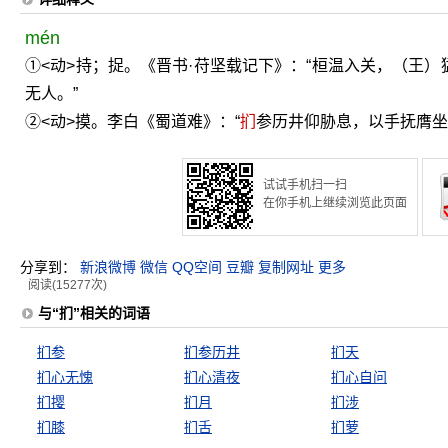
mén
①<动>持；捉。《晋书·苻坚载记下》：“桓温入关，（王
无人。”
②<动>摸。李白《蜀道难》：“
扪
参历井仰胁息，以手抚膺坐
试试手机扫一扫
在你手机上继续浏览此页面
分享到：
新浪微博
微信
QQ空间
豆瓣
复制网址
更多
阅读(15277次)
与“扪”相关的词语
扪参
扪参历井
扪天
扪心无愧
扪心清夜
扪心自问
扪撄
扪月
扪涉
扪膝
扪舌
扪萝