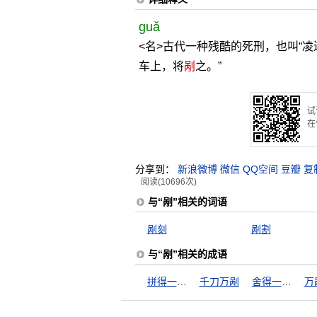
guǎ
<名>古代一种残酷的死刑，也叫“
车上，将
剐
之。”
试
在
分享到：
新浪微博
微信
QQ空间
豆瓣
复
阅读(10696次)
与“剐”相关的词语
剐刻
剐割
与“剐”相关的成语
拼得一身剐，敢把皇帝拉下马
千刀万剐
舍得一身剐，敢把皇帝拉下马
万