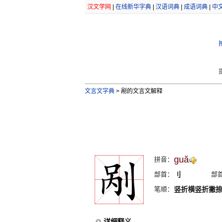
汉文学网
|
在线新华字典
|
汉语词典
|
成语词典
|
中
文言文字典
>
剐的文言文解释
guă
拼音：
部首：
刂
部
笔顺：
竖折横竖折撇
详细释义