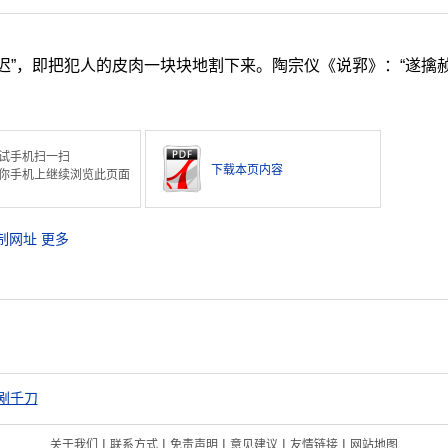
凌迟”，即把犯人的皮肉一块块地割下来。陶宗仪《说郛》：“遂擒
试手机扫一扫
下载本页内容
你手机上继续浏览此页面
制网址
更多
剐千刀
|
|
|
|
|
关于我们
联系方式
免责声明
意见建议
友情链接
网站地图