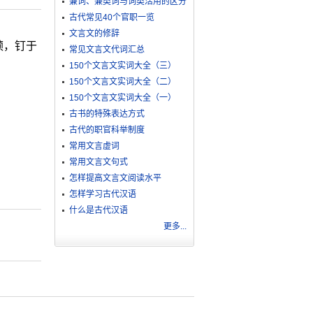
兼词、兼类词与词类活用的区分
古代常见40个官职一览
文言文的修辞
赪，钉于
常见文言文代词汇总
150个文言文实词大全（三）
150个文言文实词大全（二）
150个文言文实词大全（一）
古书的特殊表达方式
古代的职官科举制度
常用文言虚词
常用文言文句式
怎样提高文言文阅读水平
怎样学习古代汉语
什么是古代汉语
更多...