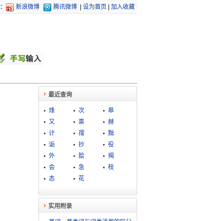
：
新浪微博
腾讯微博
|
设为首页
|
加入收藏
最近查询
烽
次
皋
又
禀
赫
计
孺
黜
诟
抄
役
外
脍
揭
会
急
枝
态
花
实用附录