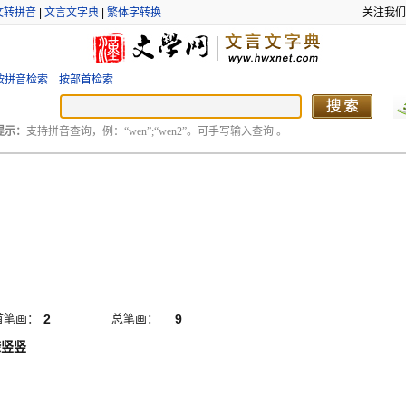
文转拼音
|
文言文字典
|
繁体字转换
关注我们
按拼音检索
按部首检索
提示：
支持拼音查询，例：“wen”;“wen2”。可手写输入查询 。
首笔画：
2
总笔画：
9
捺竖竖