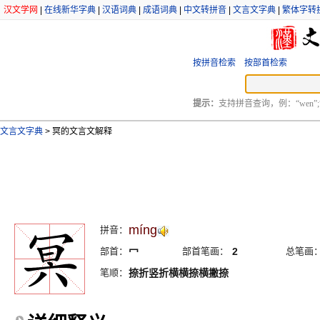
汉文学网
|
在线新华字典
|
汉语词典
|
成语词典
|
中文转拼音
|
文言文字典
|
繁体字转
按拼音检索
按部首检索
提示：
支持拼音查询，例：“wen”;
文言文字典
>
冥的文言文解释
míng
拼音：
部首：
冖
部首笔画：
2
总笔画
笔顺：
捺折竖折横横捺横撇捺