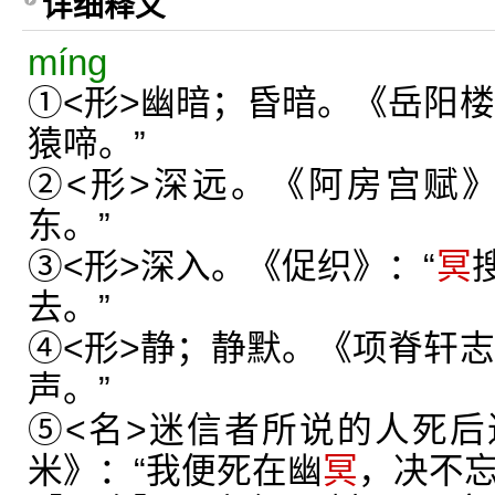
详细释义
míng
①<形>幽暗；昏暗。《岳阳楼
猿啼。”
②<形>深远。《阿房宫赋》
东。”
③<形>深入。《促织》：“
冥
去。”
④<形>静；静默。《项脊轩志
声。”
⑤<名>迷信者所说的人死
米》：“我便死在幽
冥
，决不忘