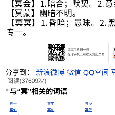
【冥会】⒈暗合；默契。⒉意
【冥蒙】幽暗不明。
【冥冥】⒈昏暗；愚昧。⒉
专一。
试试手机扫一扫
在你手机上继续浏览此页面
分享到：
新浪微博
微信
QQ空间
阅读(37609次)
与“冥”相关的词语
冥一
冥中
冥乡
冥伯
冥佑
冥供