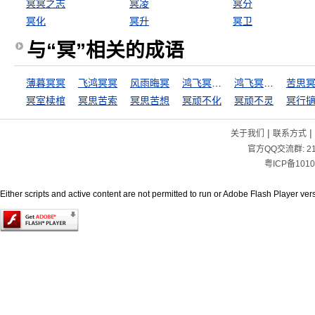
冥冥之志
冥凌
冥分
冥化
冥升
冥卫
与“冥”相关的成语
薄暮冥冥
飞鸿冥冥
风雨晦冥
鸿飞冥冥，弋人何篡
鸿飞冥冥，弋人何慕
苦思
冥室椟棺
冥思苦索
冥思苦想
冥顽不化
冥顽不灵
冥行
|
|
关于我们
联系方式
官方QQ交流群:
2
粤ICP备1010
Either scripts and active content are not permitted to run or Adobe Flash Player versi