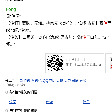
kōng
见“倥侗”。
【倥侗】蒙昧；无知。柳宗元《贞符》：“孰称古初朴蒙
倥
而
kǒng见“倥偬”。
【倥偬】⒈困苦。刘向《九叹·思古》：“愁
倥
于山陆。”⒉
怀。”
试试手机扫一扫
在你手机上继续浏览此页面
分享到：
新浪微博
微信
QQ空间
豆瓣
复制网址
更多
阅读(8587次)
与“倥”相关的词语
倥侗
倥偬
倥急
与“倥”相关的成语