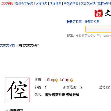
汉文学网
|
在线新华字典
|
汉语词典
|
成语词典
|
中文转拼音
|
文言文字典
|
繁体字转
按拼音检索
按部首检索
提示：
支持拼音查询，例：“wen”;
文言文字典
>
倥的文言文解释
kōng
kŏng
拼音：
部首：
亻
部首笔画：
2
总笔画
笔顺：
撇竖捺捺折撇捺横竖横
详细释义