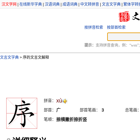
汉文学网
|
在线新华字典
|
汉语词典
|
成语词典
|
中文转拼音
|
文言文字典
|
繁体字转
按拼音检索
按部首检索
提示：
支持拼音查询，例：“wen”;
文言文字典
>
序的文言文解释
xù
拼音：
部首：
广
部首笔画：
3
总笔画
笔顺：
捺横撇折捺折竖