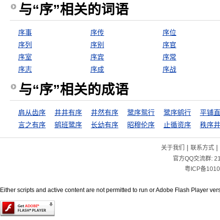
与“序”相关的词语
序事
序传
序位
序列
序别
序官
序室
序宾
序常
序志
序成
序战
与“序”相关的成语
肩从齿序
井井有序
井然有序
鹭序鸳行
鹭序鹓行
平铺
言之有序
鹓班鹭序
长幼有序
昭穆伦序
止循资序
秩序
|
|
关于我们
联系方式
官方QQ交流群:
2
粤ICP备1010
Either scripts and active content are not permitted to run or Adobe Flash Player versi