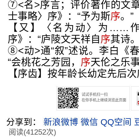
⑦<名>序言；评价著作的文
士事略〉序》：“予为斯
序
。”
【又】〈名为动〉为……
序》：“庐陵文天祥自
序
其诗。
⑧<动>通“叙”述说。李白《
“会桃花之芳园，
序
天伦之乐事
【序齿】按年龄长幼定先后次
试试手机扫一扫
在你手机上继续浏览此页面
分享到：
新浪微博
微信
QQ空间
阅读(41252次)