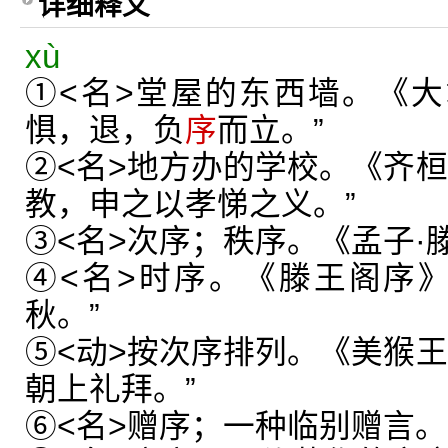
详细释义
xù
①<名>堂屋的东西墙。《大
惧，退，负
序
而立。”
②<名>地方办的学校。《齐桓
教，申之以孝悌之义。”
③<名>次序；秩序。《孟子·
④<名>时序。《滕王阁序
秋。”
⑤<动>按次序排列。《美猴王
朝上礼拜。”
⑥<名>赠序；一种临别赠言