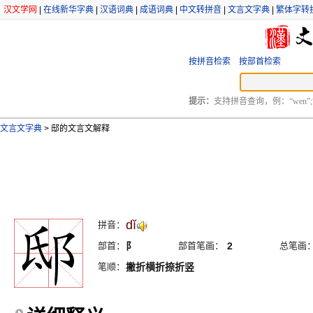
汉文学网
|
在线新华字典
|
汉语词典
|
成语词典
|
中文转拼音
|
文言文字典
|
繁体字转
按拼音检索
按部首检索
提示：
支持拼音查询，例：“wen”;
文言文字典
>
邸的文言文解释
dĭ
拼音：
部首：
阝
部首笔画：
2
总笔画
笔顺：
撇折横折捺折竖