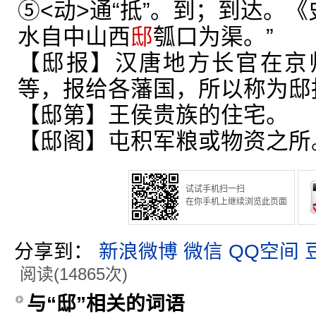
⑤<动>通“抵”。到；到达。《
水自中山西
邸
瓠口为渠。”
【邸报】汉唐地方长官在京
等，报给各藩国，所以称为邸
【邸第】王侯贵族的住宅。
【邸阁】屯积军粮或物资之所
试试手机扫一扫
在你手机上继续浏览此页面
分享到：
新浪微博
微信
QQ空间
阅读(14865次)
与“邸”相关的词语