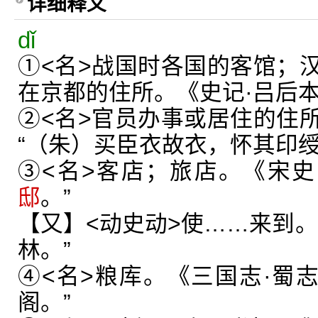
详细释义
dǐ
①<名>战国时各国的客馆；
在京都的住所。《史记·吕后本
②<名>官员办事或居住的住
“（朱）买臣衣故衣，怀其印
③<名>客店；旅店。《宋史
邸
。”
【又】<动史动>使……来到。
林。”
④<名>粮库。《三国志·蜀志
阁。”