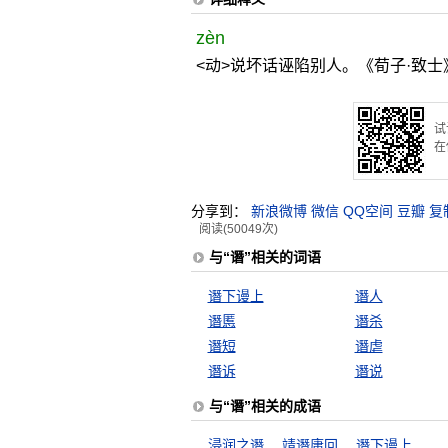
zèn
<动>说坏话诬陷别人。《荀子·致士
试
在
分享到：
新浪微博
微信
QQ空间
豆瓣
复
阅读(50049次)
与“谮”相关的词语
谮下谩上
谮人
谮慝
谮杀
谮短
谮虐
谮诉
谮说
与“谮”相关的成语
浸润之谮
靖谮庸回
谮下谩上