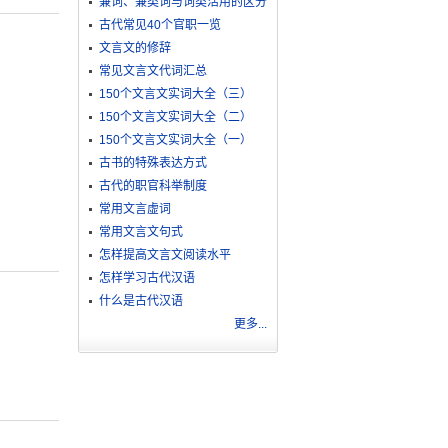
兼词、兼类词与词类活用的区分
古代常见40个官职一览
文言文的修辞
常见文言文代词汇总
150个文言文实词大全（三）
150个文言文实词大全（二）
150个文言文实词大全（一）
古书的特殊表达方式
古代的职官科举制度
常用文言虚词
常用文言文句式
怎样提高文言文阅读水平
怎样学习古代汉语
什么是古代汉语
更多...