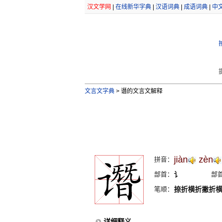
汉文学网
|
在线新华字典
|
汉语词典
|
成语词典
|
中
文言文字典
>
谮的文言文解释
jiàn
zèn
拼音：
部首：
讠
部
笔顺：
捺折横折撇折
详细释义