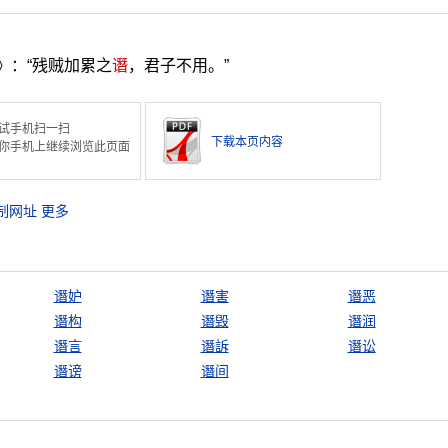
》：“残贼加累之
谮
，君子不用。”
试手机扫一扫
下载本页内容
你手机上继续浏览此页面
制网址
更多
谮妒
谮害
谮恶
谮构
谮毁
谮润
谮言
谮訴
谮讼
谮谤
谮间