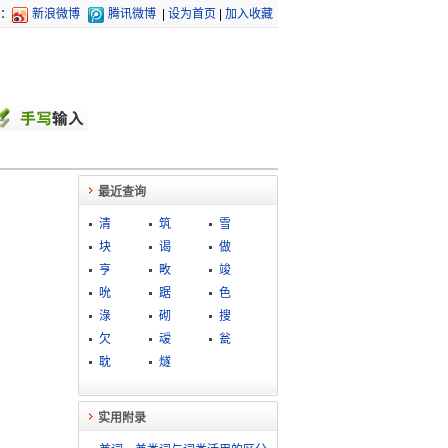
：
新浪微博
腾讯微博
|
设为首页
|
加入收藏
最近查询
清
筑
雪
块
谒
做
亨
畋
竣
吮
踞
色
淥
砌
搜
欠
叆
瓮
耽
燧
实用附录