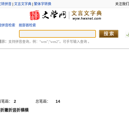
文转拼音
|
文言文字典
|
繁体字转换
关注我们
按拼音检索
按部首检索
提示：
支持拼音查询，例：“wen”;“wen2”。可手写输入查询 。
首笔画：
2
总笔画：
14
横折撇折竖折横横