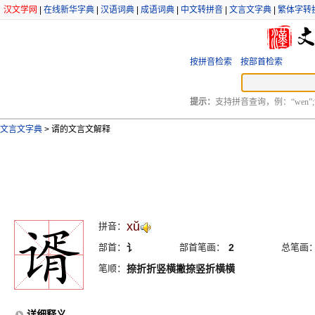
汉文学网
|
在线新华字典
|
汉语词典
|
成语词典
|
中文转拼音
|
文言文字典
|
繁体字转
按拼音检索
按部首检索
提示：
支持拼音查询，例：“wen”;
文言文字典
>
谞的文言文解释
xŭ
拼音：
部首：
讠
部首笔画：
2
总笔画
笔顺：
捺折折竖横撇捺竖折横横
详细释义