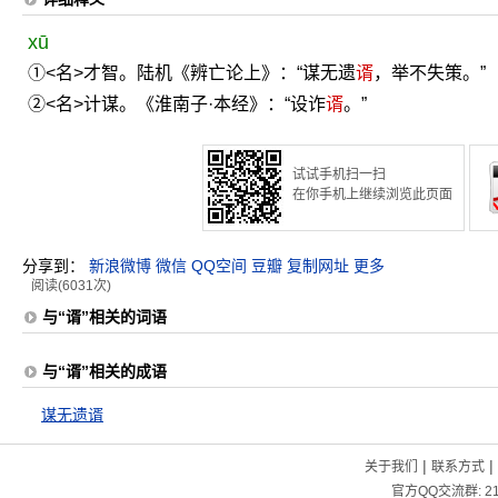
xū
①<名>才智。陆机《辨亡论上》：“谋无遗
谞
，举不失策。”
②<名>计谋。《淮南子·本经》：“设诈
谞
。”
试试手机扫一扫
在你手机上继续浏览此页面
分享到：
新浪微博
微信
QQ空间
豆瓣
复制网址
更多
阅读(6031次)
与“谞”相关的词语
与“谞”相关的成语
谋无遗谞
|
|
关于我们
联系方式
官方QQ交流群:
2