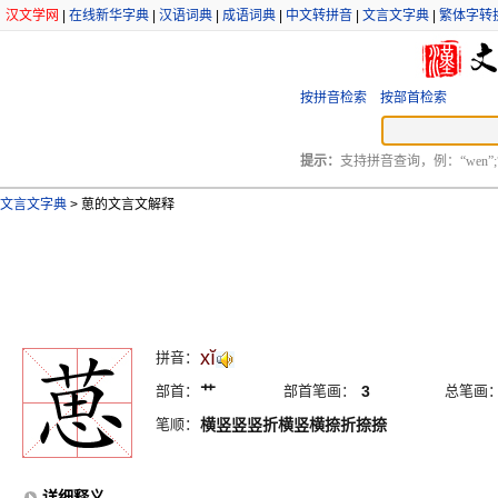
汉文学网
|
在线新华字典
|
汉语词典
|
成语词典
|
中文转拼音
|
文言文字典
|
繁体字转
按拼音检索
按部首检索
提示：
支持拼音查询，例：“wen”;
文言文字典
>
葸的文言文解释
xĭ
拼音：
部首：
艹
部首笔画：
3
总笔画
笔顺：
横竖竖竖折横竖横捺折捺捺
详细释义