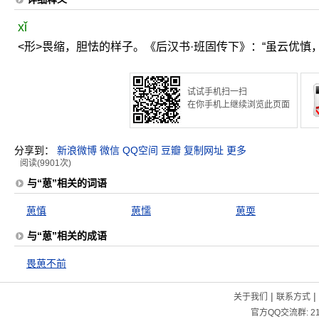
xǐ
<形>畏缩，胆怯的样子。《后汉书·班固传下》：“虽云优慎
试试手机扫一扫
在你手机上继续浏览此页面
分享到：
新浪微博
微信
QQ空间
豆瓣
复制网址
更多
阅读(9901次)
与“葸”相关的词语
葸慎
葸懦
葸耎
与“葸”相关的成语
畏葸不前
|
|
关于我们
联系方式
官方QQ交流群:
2