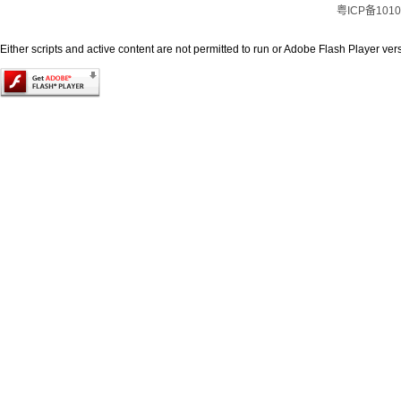
粤ICP备1010
Either scripts and active content are not permitted to run or Adobe Flash Player versi