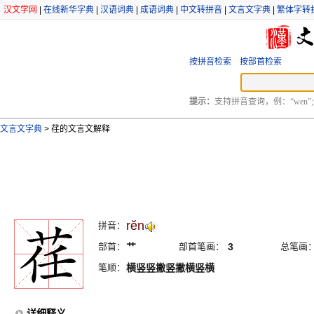
汉文学网
|
在线新华字典
|
汉语词典
|
成语词典
|
中文转拼音
|
文言文字典
|
繁体字转
按拼音检索
按部首检索
提示：
支持拼音查询，例：“wen”;
文言文字典
>
荏的文言文解释
rĕn
拼音：
部首：
艹
部首笔画：
3
总笔画
笔顺：
横竖竖撇竖撇横竖横
详细释义