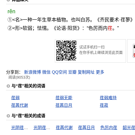
rěn
①<名>一种一年生草本植物。也叫白苏。《齐民要术·荏蓼》
②<形>软弱；怯懦。《论语·阳货》：“色厉而内
荏
。”
试试手机扫一扫
在你手机上继续浏览此页面
分享到：
新浪微博
微信
QQ空间
豆瓣
复制网址
更多
阅读(9053次)
与“荏”相关的词语
荏弱
荏弱无能
荏弱难持
荏苒代谢
荏苒日月
荏菽
与“荏”相关的成语
光阴荏苒，日月如流
光阴荏苒，日月如梭
荏苒代谢
荏苒日月
色厉内荏
韶光