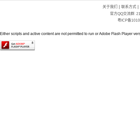
|
|
关于我们
联系方式
官方QQ交流群:
2
粤ICP备1010
Either scripts and active content are not permitted to run or Adobe Flash Player versi