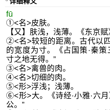
详细释义
fū
①<名>皮肤。
【又】肤浅，浅薄。《东京赋
②<名>较短的距离。古代以
的宽度为寸。《占国策·秦策
寸之地无得。”
③<名>禽兽的肉。
④<名>切细的肉。
⑤<形>浮浅；浅薄。
⑥<形>大。《诗经·小雅·六
公。”