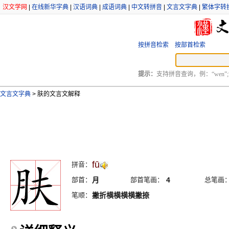
汉文学网
|
在线新华字典
|
汉语词典
|
成语词典
|
中文转拼音
|
文言文字典
|
繁体字转
按拼音检索
按部首检索
提示：
支持拼音查询，例：“wen”;
文言文字典
>
肤的文言文解释
fū
拼音：
部首：
月
部首笔画：
4
总笔画
笔顺：
撇折横横横横撇捺