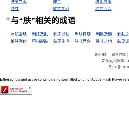
肤受之诉
肤合
肤如凝脂
肤寸
肤寸之地
肤寸而合
与“肤”相关的成语
冰肌雪肤
剥床及肤
剥床以肤
剥肤锤髓
剥肤及髓
剥肤
椎肤剥体
堕指裂肤
肤不生毛
肤寸而合
肤寸之地
肤见
|
|
关于我们
联系方式
官方QQ交流群:
2
粤ICP备1010
Either scripts and active content are not permitted to run or Adobe Flash Player versi