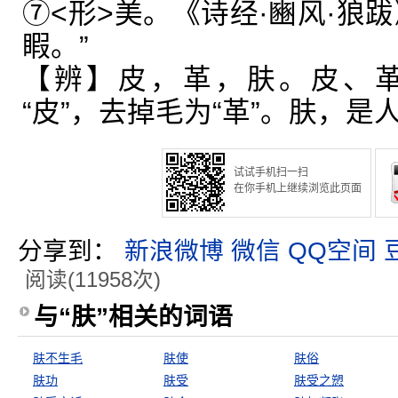
⑦<形>美。《诗经·豳风·狼
睱。”
【辨】皮，革，肤。皮、
“皮”，去掉毛为“革”。肤，是
试试手机扫一扫
在你手机上继续浏览此页面
分享到：
新浪微博
微信
QQ空间
阅读(11958次)
与“肤”相关的词语
肤不生毛
肤使
肤俗
肤功
肤受
肤受之愬