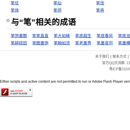
笔仗
笔仙
笔伐
笔体
笔供
笔倦
与“笔”相关的成语
笔饱墨酣
笔笔直直
笔大如椽
笔底超生
笔底春风
笔底
笔耕砚田
笔酣墨饱
笔翰如流
笔老墨秀
笔墨官司
笔墨
|
|
关于我们
联系方式
官方QQ交流群:
2
粤ICP备1010
Either scripts and active content are not permitted to run or Adobe Flash Player versi