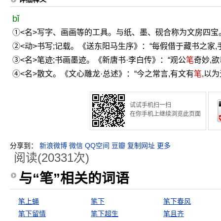
bǐ
①<名>写字、画画等的工具。与纸、墨、砚合称为文房四宝
②<动>书写;记载。《送东阳马生序》：“每假借于藏书之家,
③<名>笔迹;书画墨迹。《新唐书·李白传》：“观公
笔
奇妙,欲
④<名>散文。《文心雕龙·总述》：“今之常言,有文有
笔
,以
试试手机扫一扫
在你手机上继续浏览此页面
分享到：
新浪微博
微信
QQ空间
豆瓣
复制网址
更多
阅读(20331次)
与“笔”相关的词语
笔上蝇
笔下
笔下春风
笔下留情
笔下超生
笔且齐