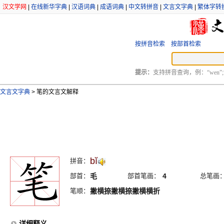
汉文学网
|
在线新华字典
|
汉语词典
|
成语词典
|
中文转拼音
|
文言文字典
|
繁体字转
按拼音检索
按部首检索
提示：
支持拼音查询，例：“wen”;
文言文字典
>
笔的文言文解释
bĭ
拼音：
部首：
毛
部首笔画：
4
总笔画
笔顺：
撇横捺撇横捺撇横横折
详细释义