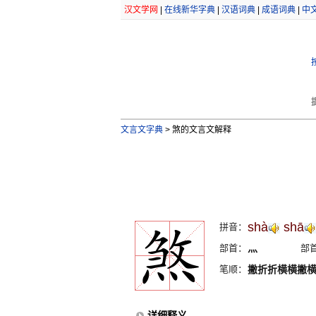
汉文学网
|
在线新华字典
|
汉语词典
|
成语词典
|
中
文言文字典
>
煞的文言文解释
shà
shā
拼音：
部首：
灬
部
笔顺：
撇折折横横撇
详细释义