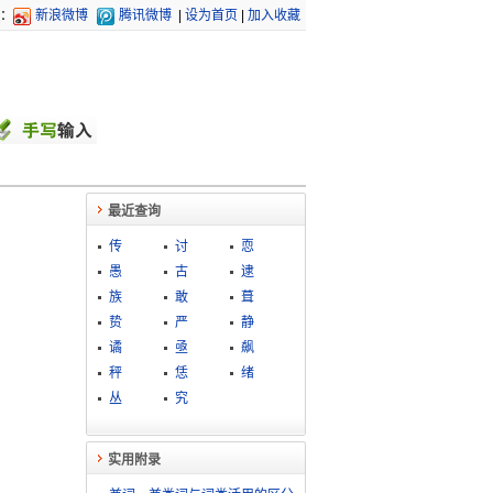
：
新浪微博
腾讯微博
|
设为首页
|
加入收藏
最近查询
传
讨
恧
愚
古
逮
族
敢
葺
贽
严
静
谲
亟
飙
秤
恁
绪
丛
究
实用附录