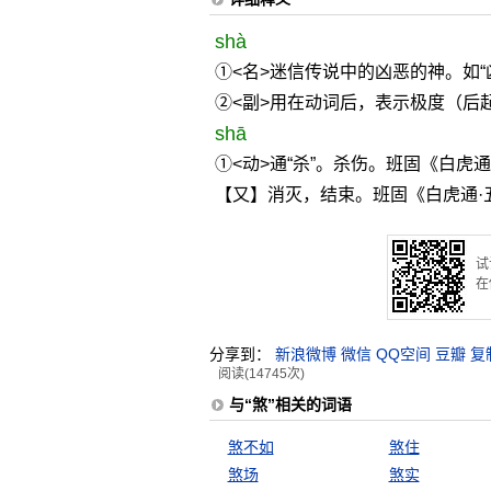
shà
①<名>迷信传说中的凶恶的神。如“
②<副>用在动词后，表示极度（后
shā
①<动>通“杀”。杀伤。班固《白虎通
【又】消灭，结束。班固《白虎通·
试
在
分享到：
新浪微博
微信
QQ空间
豆瓣
复
阅读(14745次)
与“煞”相关的词语
煞不如
煞住
煞场
煞实