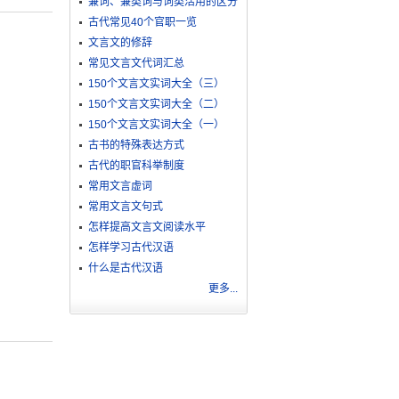
兼词、兼类词与词类活用的区分
古代常见40个官职一览
文言文的修辞
常见文言文代词汇总
150个文言文实词大全（三）
150个文言文实词大全（二）
150个文言文实词大全（一）
古书的特殊表达方式
古代的职官科举制度
常用文言虚词
常用文言文句式
怎样提高文言文阅读水平
怎样学习古代汉语
什么是古代汉语
更多...