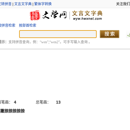
文转拼音
|
文言文字典
|
繁体字转换
关注我们
按拼音检索
按部首检索
提示：
支持拼音查询，例：“wen”;“wen2”。可手写输入查询 。
首笔画：
4
总笔画：
13
横撇捺捺捺捺捺