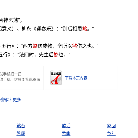
凶神恶煞”。
起意义）。柳永《迎春乐》：“别后相思
煞
。”
·五行》：“西方
煞
伤成物，辛所以
煞
伤之也。”
五行》：“法四时，先生后
煞
也。”
试手机扫一扫
下载本页内容
你手机上继续浏览此页面
制网址
更多
煞台
煞后
煞回
煞尾
煞帐
煞年