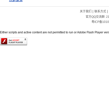
炊鲜漉清
|
|
关于我们
联系方式
官方QQ交流群:
2
粤ICP备1010
Either scripts and active content are not permitted to run or Adobe Flash Player versi