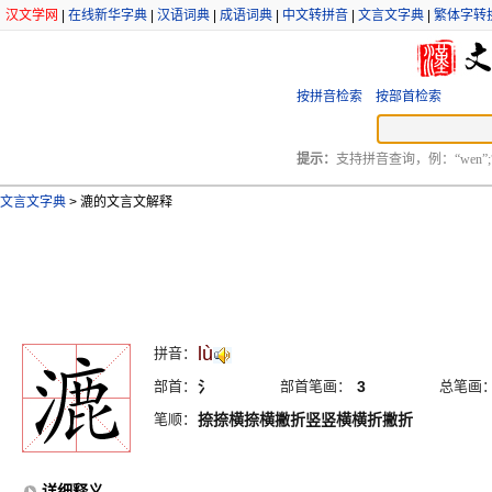
汉文学网
|
在线新华字典
|
汉语词典
|
成语词典
|
中文转拼音
|
文言文字典
|
繁体字转
按拼音检索
按部首检索
提示：
支持拼音查询，例：“wen”;
文言文字典
>
漉的文言文解释
lù
拼音：
部首：
氵
部首笔画：
3
总笔画
笔顺：
捺捺横捺横撇折竖竖横横折撇折
详细释义