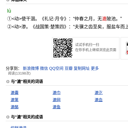
lù
①<动>使干涸。《礼记·月令》：“仲春之月，无
漉
陂池。”
②<动>渗。《战国策·楚策四》：“夫骥之齿至矣，服盐车而
试试手机扫一扫
在你手机上继续浏览此页面
分享到：
新浪微博
微信
QQ空间
豆瓣
复制网址
更多
阅读(13198次)
与“漉”相关的词语
漉囊
漉巾
漉汔
漉篱
漉网
漉血
漉酪
漉鱼
与“漉”相关的成语