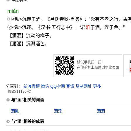
miǎn
①<动>沉迷于酒。《吕氏春秋·当务》：“舜有不孝之行，禹
②<动>沉迷。《汉书·五行志中》：“君
湎
于酒，淫于色。”
【湎湎】流动的样子。
【湎淫】沉溺酒色。
试试手机扫一扫
在你手机上继续浏览此页面
分享到：
新浪微博
微信
QQ空间
豆瓣
复制网址
更多
阅读(11190次)
与“湎”相关的词语
湎乱
湎淫
湎湎
与“湎”相关的成语