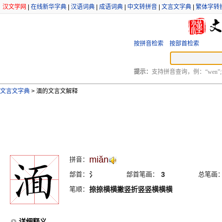
汉文学网
|
在线新华字典
|
汉语词典
|
成语词典
|
中文转拼音
|
文言文字典
|
繁体字转
按拼音检索
按部首检索
提示：
支持拼音查询，例：“wen”;
文言文字典
>
湎的文言文解释
miăn
拼音：
部首：
氵
部首笔画：
3
总笔画
笔顺：
捺捺横横撇竖折竖竖横横横
详细释义