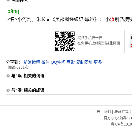
bāng
<名>小河沟。朱长文《吴郡图经续记·城邑》：“小
浜
别派,旁
试试手机扫一扫
在你手机上继续浏览此页面
分享到：
新浪微博
微信
QQ空间
豆瓣
复制网址
更多
阅读(6261次)
与“浜”相关的词语
与“浜”相关的成语
|
|
关于我们
联系方式
官方QQ交流群:
2
粤ICP备1010