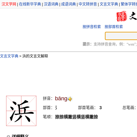
汉文学网
|
在线新华字典
|
汉语词典
|
成语词典
|
中文转拼音
|
文言文字典
|
繁体字转
按拼音检索
按部首检索
提示：
支持拼音查询，例：“wen”;
文言文字典
>
浜的文言文解释
bāng
拼音：
部首：
氵
部首笔画：
3
总笔画
笔顺：
捺捺横撇竖横竖横撇捺
详细释义