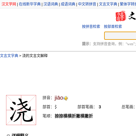
汉文学网
|
在线新华字典
|
汉语词典
|
成语词典
|
中文转拼音
|
文言文字典
|
繁体字转
按拼音检索
按部首检索
提示：
支持拼音查询，例：“wen”;
文言文字典
>
浇的文言文解释
jiāo
拼音：
部首：
氵
部首笔画：
3
总笔画
笔顺：
捺捺横横折撇横撇折
详细释义