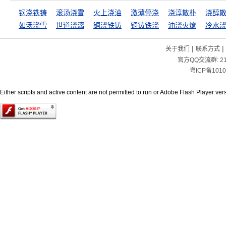
钢浇铁铸
滚汤浇雪
火上浇油
激薄停浇
浇淳散朴
浇醇
如汤浇雪
世道浇漓
铜浇铁铸
铜铸铁浇
油浇火燎
冷水
|
|
关于我们
联系方式
官方QQ交流群:
2
粤ICP备1010
Either scripts and active content are not permitted to run or Adobe Flash Player versi