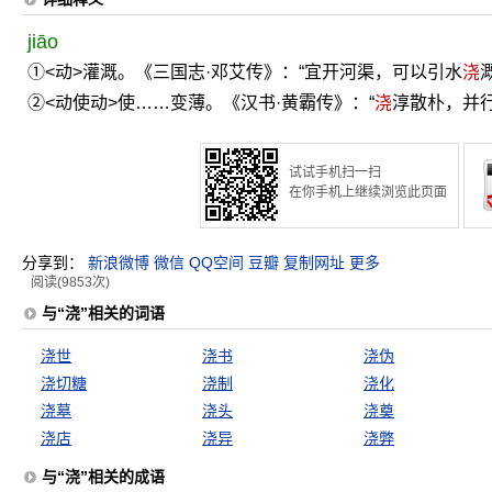
jiāo
①<动>灌溉。《三国志·邓艾传》：“宜开河渠，可以引水
浇
②<动使动>使……变薄。《汉书·黄霸传》：“
浇
淳散朴，并行
试试手机扫一扫
在你手机上继续浏览此页面
分享到：
新浪微博
微信
QQ空间
豆瓣
复制网址
更多
阅读(9853次)
与“浇”相关的词语
浇世
浇书
浇伪
浇切糖
浇制
浇化
浇墓
浇头
浇奠
浇店
浇异
浇弊
与“浇”相关的成语