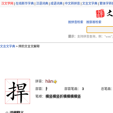
汉文学网
|
在线新华字典
|
汉语词典
|
成语词典
|
中文转拼音
|
文言文字典
|
繁体字转
按拼音检索
按部首检索
提示：
支持拼音查询，例：“wen”;
文言文字典
>
捍的文言文解释
hàn
拼音：
部首：
扌
部首笔画：
3
总笔画
笔顺：
横竖横竖折横横横横竖
详细释义