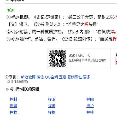
hàn
①<动>抵御。《史记·楚世家》：“吴三公子奔楚，楚封之以
【又】保卫。《汉书·刑法志》：“若手足之
捍
头目”
②<名>射箭手的一种皮质护袖。《礼记·内则》：“右佩玦
捍
。
③<形>通“悍”，勇猛；强悍。《史记·货殖列传》：“而民雕
捍
试试手机扫一扫
在你手机上继续浏览此页面
分享到：
新浪微博
微信
QQ空间
豆瓣
复制网址
更多
阅读(15865次)
与“捍”相关的词语
捍制
捍卫
捍圉
捍屏
捍御
捍护
捍救
捍格
捍棒