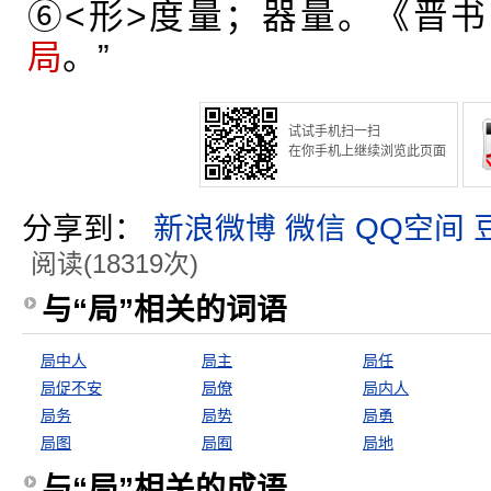
⑥<形>度量；器量。《晋书
局
。”
试试手机扫一扫
在你手机上继续浏览此页面
分享到：
新浪微博
微信
QQ空间
阅读(18319次)
与“局”相关的词语
局中人
局主
局任
局促不安
局僚
局内人
局务
局势
局勇
局图
局囿
局地
与“局”相关的成语