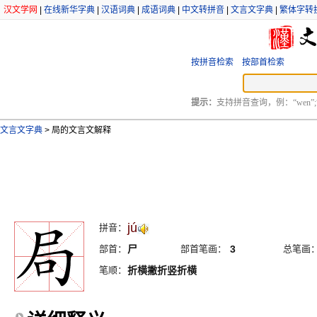
汉文学网
|
在线新华字典
|
汉语词典
|
成语词典
|
中文转拼音
|
文言文字典
|
繁体字转
按拼音检索
按部首检索
提示：
支持拼音查询，例：“wen”;
文言文字典
>
局的文言文解释
jú
拼音：
部首：
尸
部首笔画：
3
总笔画
笔顺：
折横撇折竖折横