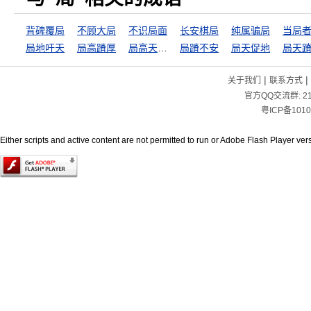
背碑覆局
不顾大局
不识局面
长安棋局
纯属骗局
局地吁天
局高蹐厚
局高天，蹐厚地
局蹐不安
局天促地
局天
|
|
关于我们
联系方式
官方QQ交流群:
2
粤ICP备1010
Either scripts and active content are not permitted to run or Adobe Flash Player versi