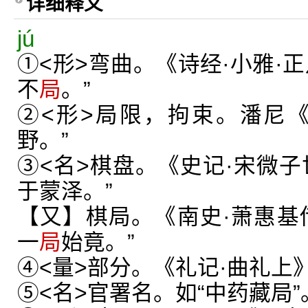
详细释义
jú
①<形>弯曲。《诗经·小雅·
不
局
。”
②<形>局限，拘束。潘尼
野。”
③<名>棋盘。《史记·宋微子
于蒙泽。”
【又】棋局。《南史·萧惠基
一
局
始竟。”
④<量>部分。《礼记·曲礼上
⑤<名>官署名。如“中药藏局”