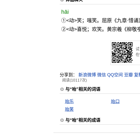
hāi
①<动>笑；嗤笑。屈原《九章·惜诵
②<动>喜悦；欢笑。黄宗羲《柳敬亭
试
在
分享到：
新浪微博
微信
QQ空间
豆瓣
复
阅读(10117次)
与“咍”相关的词语
咍乐
咍口
咍笑
与“咍”相关的成语