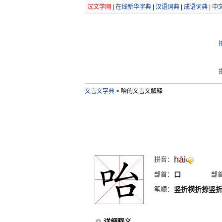
汉文学网
|
在线新华字典
|
汉语词典
|
成语词典
|
中
文言文字典
>
咍的文言文解释
hāi
拼音：
部首：
口
部
笔顺：
竖折横折捺竖
详细释义