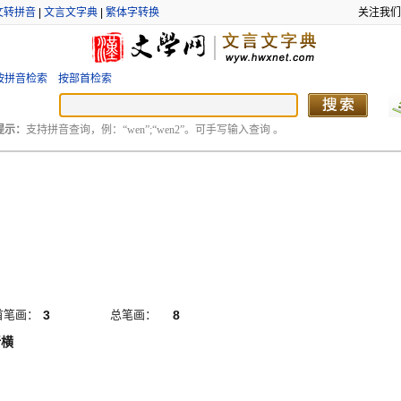
文转拼音
|
文言文字典
|
繁体字转换
关注我们
按拼音检索
按部首检索
提示：
支持拼音查询，例：“wen”;“wen2”。可手写输入查询 。
首笔画：
3
总笔画：
8
折横