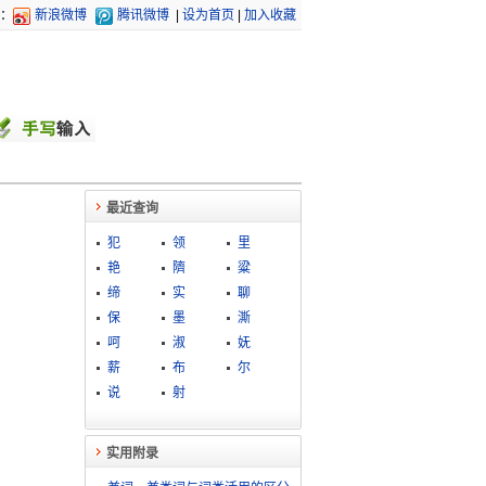
：
新浪微博
腾讯微博
|
设为首页
|
加入收藏
最近查询
犯
领
里
艳
隮
粱
缔
实
聊
保
墨
澌
呵
淑
妩
薪
布
尔
说
射
实用附录