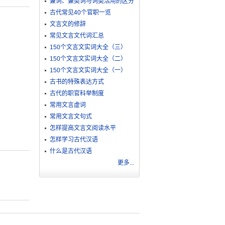
兼词、兼类词与词类活用的区分
古代常见40个官职一览
文言文的修辞
常见文言文代词汇总
150个文言文实词大全（三）
150个文言文实词大全（二）
150个文言文实词大全（一）
古书的特殊表达方式
古代的职官科举制度
常用文言虚词
常用文言文句式
怎样提高文言文阅读水平
怎样学习古代汉语
什么是古代汉语
更多...