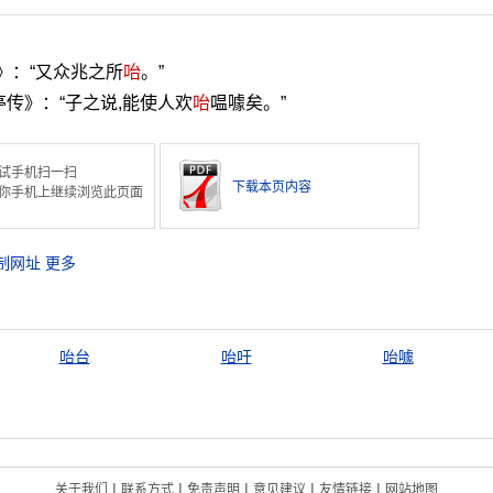
》：“又众兆之所
咍
。”
传》：“子之说,能使人欢
咍
嗢噱矣。”
试手机扫一扫
下载本页内容
你手机上继续浏览此页面
制网址
更多
咍台
咍吁
咍噱
|
|
|
|
|
关于我们
联系方式
免责声明
意见建议
友情链接
网站地图