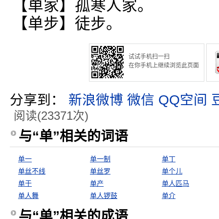
【单家】孤寒人家。
【单步】徒步。
试试手机扫一扫
在你手机上继续浏览此页面
分享到：
新浪微博
微信
QQ空间
阅读(23371次)
与“单”相关的词语
单一
单一制
单丁
单丝不线
单丝罗
单个儿
单于
单产
单人匹马
单人舞
单人锣鼓
单介
与“单”相关的成语