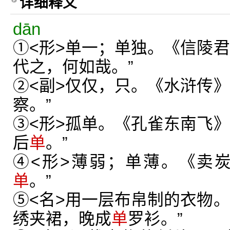
详细释义
dān
①<形>单一；单独。《信陵君
代之，何如哉。”
②<副>仅仅，只。《水浒传》
察。”
③<形>孤单。《孔雀东南飞》
后
单
。”
④<形>薄弱；单薄。《卖
单
。”
⑤<名>用一层布帛制的衣物。
绣夹裙，晚成
单
罗衫。”