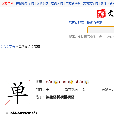
汉文学网
|
在线新华字典
|
汉语词典
|
成语词典
|
中文转拼音
|
文言文字典
|
繁体字转
按拼音检索
按部首检索
提示：
支持拼音查询，例：“wen”;
文言文字典
>
单的文言文解释
dān
chán
shàn
拼音：
部首：
十
部首笔画：
2
总笔画
笔顺：
捺撇竖折横横横竖