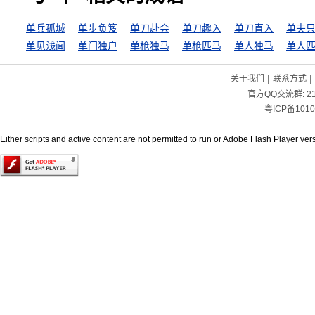
单兵孤城
单步负笈
单刀赴会
单刀趣入
单刀直入
单夫
单见浅闻
单门独户
单枪独马
单枪匹马
单人独马
单人
|
|
关于我们
联系方式
官方QQ交流群:
2
粤ICP备1010
Either scripts and active content are not permitted to run or Adobe Flash Player versi