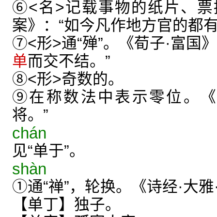
⑥<名>记载事物的纸片、
案》：“如今凡作地方官的都
⑦<形>通“殚”。《荀子·富国
单
而交不结。”
⑧<形>奇数的。
⑨在称数法中表示零位。《
将。”
chán
见“单于”。
shàn
①通“禅”，轮换。《诗经·大雅
【单丁】独子。