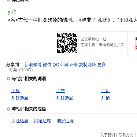
yuè
<名>古代一种把脚砍掉的酷刑。《韩非子·和氏》：“王以和
试试手机扫一扫
在你手机上继续浏览此页面
分享到：
新浪微博
微信
QQ空间
豆瓣
复制网址
更多
阅读(10700次)
与“刖”相关的词语
刖危
刖罪
刖足
刖趾适履
刖趾适屦
刖跪
与“刖”相关的成语
刖趾适屦
刖趾适履
刖足适屦
|
|
关于我们
联系方式