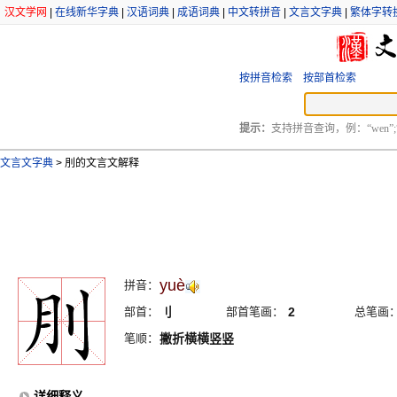
汉文学网
|
在线新华字典
|
汉语词典
|
成语词典
|
中文转拼音
|
文言文字典
|
繁体字转
按拼音检索
按部首检索
提示：
支持拼音查询，例：“wen”;
文言文字典
>
刖的文言文解释
yuè
拼音：
部首：
刂
部首笔画：
2
总笔画
笔顺：
撇折横横竖竖
详细释义