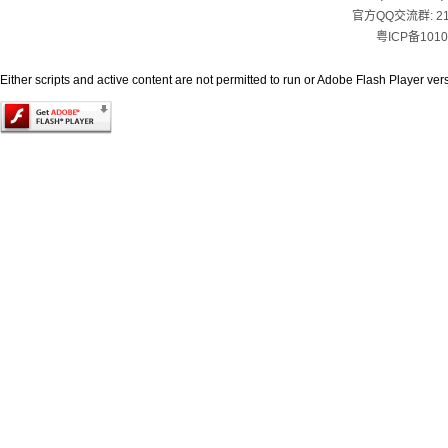
官方QQ交流群:
2
粤ICP备1010
Either scripts and active content are not permitted to run or Adobe Flash Player versi