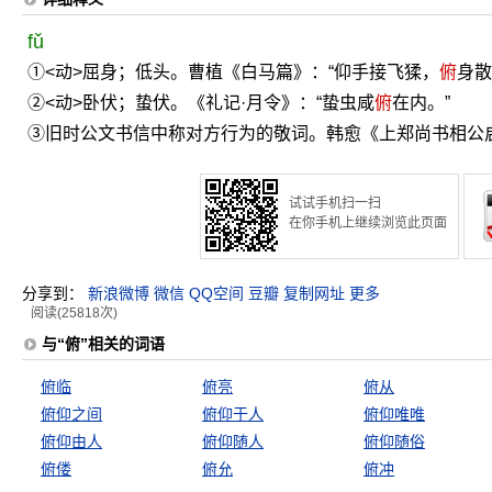
fǔ
①<动>屈身；低头。曹植《白马篇》：“仰手接飞猱，
俯
身散
②<动>卧伏；蛰伏。《礼记·月令》：“蛰虫咸
俯
在内。”
③旧时公文书信中称对方行为的敬词。韩愈《上郑尚书相公启
试试手机扫一扫
在你手机上继续浏览此页面
分享到：
新浪微博
微信
QQ空间
豆瓣
复制网址
更多
阅读(25818次)
与“俯”相关的词语
俯临
俯亮
俯从
俯仰之间
俯仰于人
俯仰唯唯
俯仰由人
俯仰随人
俯仰随俗
俯偻
俯允
俯冲