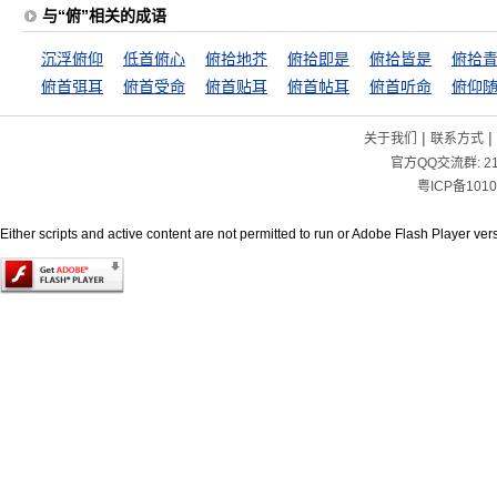
与“俯”相关的成语
沉浮俯仰
低首俯心
俯拾地芥
俯拾即是
俯拾皆是
俯拾
俯首弭耳
俯首受命
俯首贴耳
俯首帖耳
俯首听命
俯仰
|
|
关于我们
联系方式
官方QQ交流群:
2
粤ICP备1010
Either scripts and active content are not permitted to run or Adobe Flash Player versi