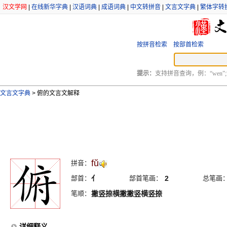
汉文学网
|
在线新华字典
|
汉语词典
|
成语词典
|
中文转拼音
|
文言文字典
|
繁体字转
按拼音检索
按部首检索
提示：
支持拼音查询，例：“wen”;
文言文字典
>
俯的文言文解释
fŭ
拼音：
部首：
亻
部首笔画：
2
总笔画
笔顺：
撇竖捺横撇撇竖横竖捺
详细释义