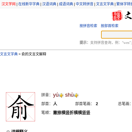
汉文学网
|
在线新华字典
|
汉语词典
|
成语词典
|
中文转拼音
|
文言文字典
|
繁体字转
按拼音检索
按部首检索
提示：
支持拼音查询，例：“wen”;
文言文字典
>
俞的文言文解释
yú
shù
拼音：
部首：
人
部首笔画：
2
总笔画
笔顺：
撇捺横竖折横横竖竖
详细释义