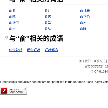
俞俞
俞儿
俞儿舞
俞咈
俞咨
俞平伯
俞振飞
俞旨
俞柎
俞穴
俞纳
俞脉
与“俞”相关的成语
伯俞泣杖
都俞吁咈
吁咈都俞
|
|
关于我们
联系方式
官方QQ交流群:
2
粤ICP备1010
Either scripts and active content are not permitted to run or Adobe Flash Player versi