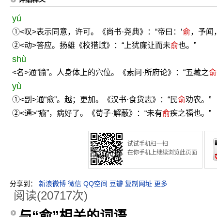
yú
①<叹>表示同意，许可。《尚书·尧典》：“帝曰：‘
俞
，予闻，
②<动>答应。扬雄《校猎赋》：“上犹廉让而未
俞
也。”
shù
<名>通“腧”。人身体上的穴位。《素问·所府论》：“五藏之
俞
yù
①<副>通“愈”。越；更加。《汉书·食货志》：“民
俞
劝农。”
②<通>“瘉”，病好了。《荀子·解蔽》：“未有
俞
疾之福也。”
试试手机扫一扫
在你手机上继续浏览此页面
分享到：
新浪微博
微信
QQ空间
豆瓣
复制网址
更多
阅读(20717次)
与“俞”相关的词语