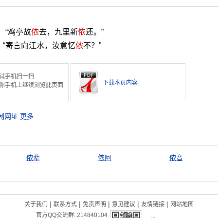
：“鸡亭故
侬
去，九里新
侬
还。”
：“寄言向江水，汝意忆
侬
不？”
试手机扫一扫
下载本页内容
你手机上继续浏览此页面
制网址
更多
侬辈
侬阿
侬音
|
|
|
|
|
关于我们
联系方式
免责声明
意见建议
友情链接
网站地图
官方QQ交流群:
214840104