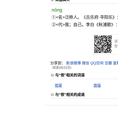
nóng
①<名>泛称人。《古乐府·寻阳乐》
②<代>我；自己。李白《秋浦歌》
试
在
分享到：
新浪微博
微信
QQ空间
豆瓣
复
阅读(9633次)
与“侬”相关的词语
侬家
侬徭
与“侬”相关的成语