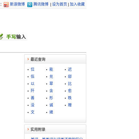
：
新浪微博
腾讯微博
|
设为首页
|
加入收藏
最近查询
位
能
迟
伍
兑
邸
以
翠
比
阡
含
愈
善
形
昳
没
诚
赠
文
捃
实用附录