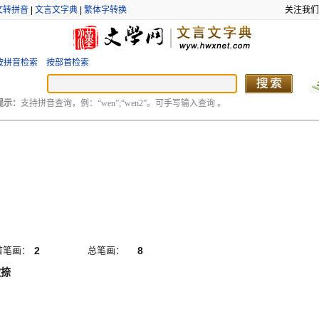
文转拼音
|
文言文字典
|
繁体字转换
关注我们
按拼音检索
按部首检索
提示：
支持拼音查询，例：“wen”;“wen2”。可手写输入查询 。
首笔画：
2
总笔画：
8
撇捺