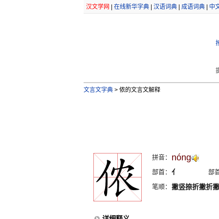
汉文学网
|
在线新华字典
|
汉语词典
|
成语词典
|
中
文言文字典
>
侬的文言文解释
nóng
拼音：
部首：
亻
部
笔顺：
撇竖捺折撇折
详细释义