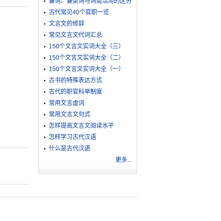
兼词、兼类词与词类活用的区分
古代常见40个官职一览
文言文的修辞
常见文言文代词汇总
150个文言文实词大全（三）
150个文言文实词大全（二）
150个文言文实词大全（一）
古书的特殊表达方式
古代的职官科举制度
常用文言虚词
常用文言文句式
怎样提高文言文阅读水平
怎样学习古代汉语
什么是古代汉语
更多...